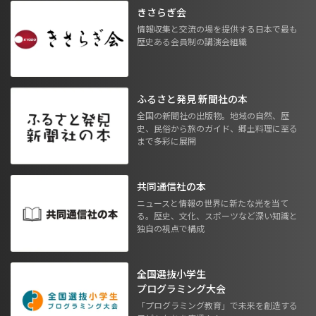
きさらぎ会
情報収集と交流の場を提供する日本で最も
歴史ある会員制の講演会組織
ふるさと発見 新聞社の本
全国の新聞社の出版物。地域の自然、歴
史、民俗から旅のガイド、郷土料理に至る
まで多彩に展開
共同通信社の本
ニュースと情報の世界に新たな光を当て
る。歴史、文化、スポーツなど深い知識と
独自の視点で構成
全国選抜小学生
プログラミング大会
「プログラミング教育」で未来を創造する