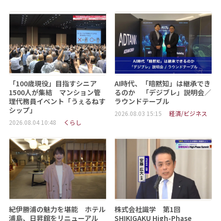
「100歳現役」目指すシニア
AI時代、「暗黙知」は継承でき
1500人が集結 マンション管
るのか 「デジブレ」説明会／
理代務員イベント「うぇるねす
ラウンドテーブル
シップ」
2026.08.03 15:15
経済/ビジネス
2026.08.04 10:48
くらし
紀伊勝浦の魅力を堪能 ホテル
株式会社識学 第1回
浦島、日昇館をリニューアル
SHIKIGAKU High-Phase