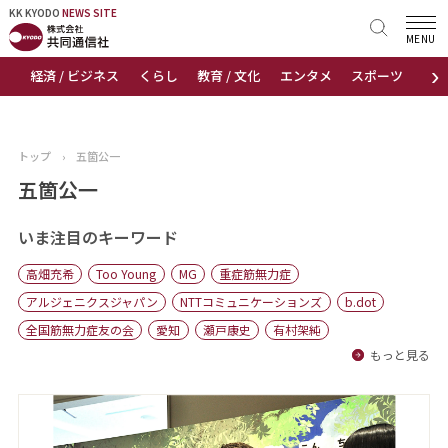
KK KYODO
KK KYODO
NEWS SITE
NEWS SITE
MENU
›
経済 / ビジネス
くらし
教育 / 文化
エンタメ
スポーツ
地
トップページ
お知らせ
トップ
›
五箇公一
ニュース
五箇公一
おすすめコンテンツ
いま注目のキーワード
高畑充希
Too Young
MG
重症筋無力症
出版物
アルジェニクスジャパン
NTTコミュニケーションズ
b.dot
全国筋無力症友の会
愛知
瀬戸康史
有村架純
会社概要
もっと見る