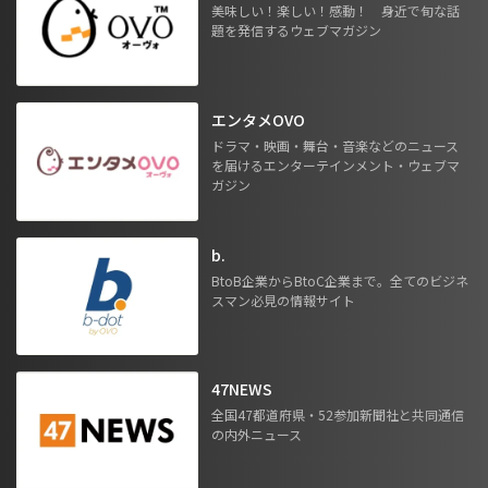
美味しい！楽しい！感動！ 身近で旬な話
題を発信するウェブマガジン
エンタメOVO
ドラマ・映画・舞台・音楽などのニュース
を届けるエンターテインメント・ウェブマ
ガジン
b.
BtoB企業からBtoC企業まで。全てのビジネ
スマン必見の情報サイト
47NEWS
全国47都道府県・52参加新聞社と共同通信
の内外ニュース