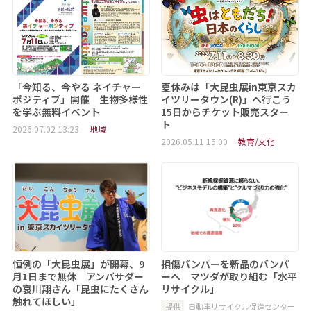
「今知る、今やる ネイチャー
夏休みは「大昆虫展in東京スカ
ポジティブ」開催 生物多様性
イツリータウン(R)」へ行こう
を学ぶ無料イベント
15日からチケット販売スター
ト
2026.07.02 13:23
地域
2026.05.11 15:00
教育/文化
恒例の「大昆虫展」が開幕、9
損傷バンパーを新品のバンパ
月1日まで無休 アンバサダー
ーへ マツダが取り組む「水平
の哀川翔さん「昆虫にたくさん
リサイクル」
触れてほしい」
提供
自動車リサイクル促進センター