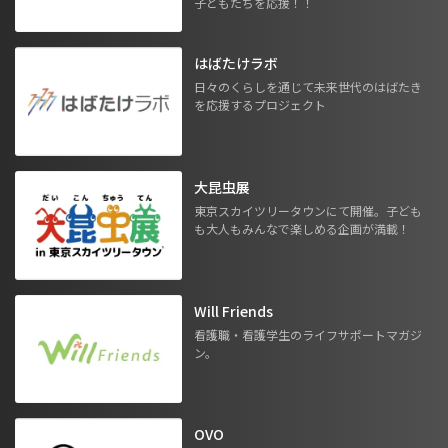
子どもたちを応援！！
はばたけラボ
日々のくらしを通じて未来世代のはばたき
を応援するプロジェクト
大昆虫展
東京スカイツリータウンにて開催。子ども
も大人もみんなで楽しめる企画が満載！
Will Friends
看護職・看護学生のライフサポートマガジ
ン。
OVO