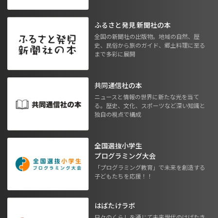
ふるさと発見 新聞社の本
全国の新聞社の出版物。地域の自然、歴
史、民俗から旅のガイド、郷土料理に至る
まで多彩に展開
共同通信社の本
ニュースと情報の世界に新たな光を当て
る。歴史、文化、スポーツなど深い知識と
独自の視点で構成
全国選抜小学生
プログラミング大会
「プログラミング教育」で未来を創造する
子どもたちを応援！！
はばたけラボ
日々のくらしを通じて未来世代のはばたき