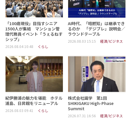
「100歳現役」目指すシニア
AI時代、「暗黙知」は継承でき
1500人が集結 マンション管
るのか 「デジブレ」説明会／
理代務員イベント「うぇるねす
ラウンドテーブル
シップ」
2026.08.03 15:15
経済/ビジネス
2026.08.04 10:48
くらし
紀伊勝浦の魅力を堪能 ホテル
株式会社識学 第1回
浦島、日昇館をリニューアル
SHIKIGAKU High-Phase
Summit
2026.08.03 09:41
くらし
2026.07.31 16:56
経済/ビジネス