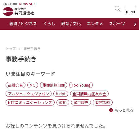
KK KYODO
KK KYODO
NEWS SITE
NEWS SITE
MENU
›
経済 / ビジネス
くらし
教育 / 文化
エンタメ
スポーツ
地
トップページ
お知らせ
トップ
›
事務手続き
ニュース
事務手続き
おすすめコンテンツ
いま注目のキーワード
高畑充希
MG
重症筋無力症
Too Young
出版物
アルジェニクスジャパン
b.dot
全国筋無力症友の会
NTTコミュニケーションズ
愛知
瀬戸康史
有村架純
会社概要
もっと見る
お探しのコンテンツを見つけられませんでした。