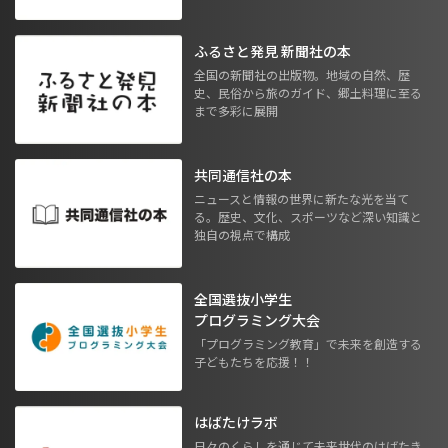
ふるさと発見 新聞社の本
全国の新聞社の出版物。地域の自然、歴
史、民俗から旅のガイド、郷土料理に至る
まで多彩に展開
共同通信社の本
ニュースと情報の世界に新たな光を当て
る。歴史、文化、スポーツなど深い知識と
独自の視点で構成
全国選抜小学生
プログラミング大会
「プログラミング教育」で未来を創造する
子どもたちを応援！！
はばたけラボ
日々のくらしを通じて未来世代のはばたき