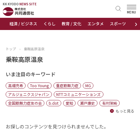
KK KYODO
KK KYODO
NEWS SITE
NEWS SITE
MENU
›
経済 / ビジネス
くらし
教育 / 文化
エンタメ
スポーツ
地
トップページ
お知らせ
トップ
›
乗鞍高原温泉
ニュース
乗鞍高原温泉
おすすめコンテンツ
いま注目のキーワード
高畑充希
Too Young
重症筋無力症
MG
出版物
アルジェニクスジャパン
NTTコミュニケーションズ
全国筋無力症友の会
b.dot
愛知
瀬戸康史
有村架純
会社概要
もっと見る
お探しのコンテンツを見つけられませんでした。