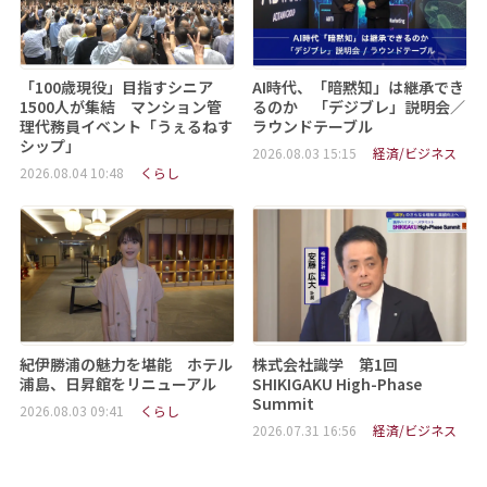
「100歳現役」目指すシニア
AI時代、「暗黙知」は継承でき
1500人が集結 マンション管
るのか 「デジブレ」説明会／
理代務員イベント「うぇるねす
ラウンドテーブル
シップ」
2026.08.03 15:15
経済/ビジネス
2026.08.04 10:48
くらし
紀伊勝浦の魅力を堪能 ホテル
株式会社識学 第1回
浦島、日昇館をリニューアル
SHIKIGAKU High-Phase
Summit
2026.08.03 09:41
くらし
2026.07.31 16:56
経済/ビジネス