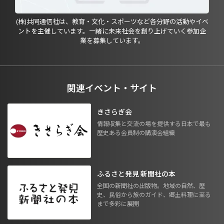
(株)共同通信社は、教育・文化・スポーツなど各分野の活動やイベ
ントを主催しています。一緒に未来社会を創り上げていく参加企
業を募集しています。
関連イベント・サイト
きさらぎ会
情報収集と交流の場を提供する日本で最も
歴史ある会員制の講演会組織
ふるさと発見 新聞社の本
全国の新聞社の出版物。地域の自然、歴
史、民俗から旅のガイド、郷土料理に至る
まで多彩に展開