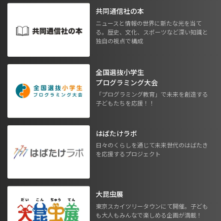
共同通信社の本
ニュースと情報の世界に新たな光を当て
る。歴史、文化、スポーツなど深い知識と
独自の視点で構成
全国選抜小学生
プログラミング大会
「プログラミング教育」で未来を創造する
子どもたちを応援！！
はばたけラボ
日々のくらしを通じて未来世代のはばたき
を応援するプロジェクト
大昆虫展
東京スカイツリータウンにて開催。子ども
も大人もみんなで楽しめる企画が満載！