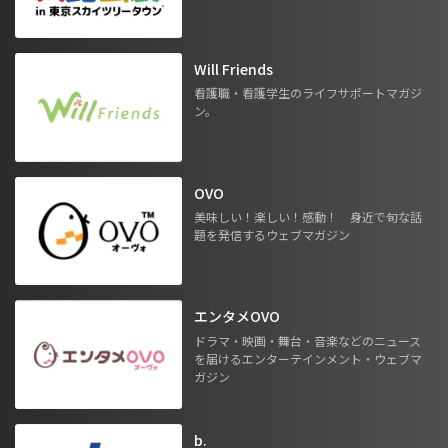
Will Friends
看護職・看護学生のライフサポートマガジ
ン。
OVO
美味しい！楽しい！感動！ 身近で旬な話
題を発信するウェブマガジン
エンタメOVO
ドラマ・映画・舞台・音楽などのニュース
を届けるエンターテインメント・ウェブマ
ガジン
b.