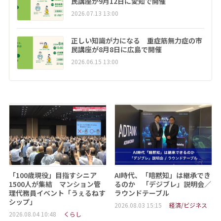
民講座が9月12日に愛知で開催
2026.07.13 13:00
正しい知識が力になる 重症筋無力症の市
民講座が8月8日に広島で開催
2026.06.15 13:00
「100歳現役」目指すシニア
AI時代、「暗黙知」は継承でき
1500人が集結 マンション管
るのか 「デジブレ」説明会／
理代務員イベント「うぇるねす
ラウンドテーブル
シップ」
2026.08.03 15:15
経済/ビジネス
2026.08.04 10:48
くらし