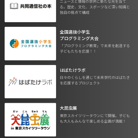
ニュースと情報の世界に新たな光を当て
る。歴史、文化、スポーツなど深い知識と
独自の視点で構成
全国選抜小学生
プログラミング大会
「プログラミング教育」で未来を創造する
子どもたちを応援！！
はばたけラボ
日々のくらしを通じて未来世代のはばたき
を応援するプロジェクト
大昆虫展
東京スカイツリータウンにて開催。子ども
も大人もみんなで楽しめる企画が満載！