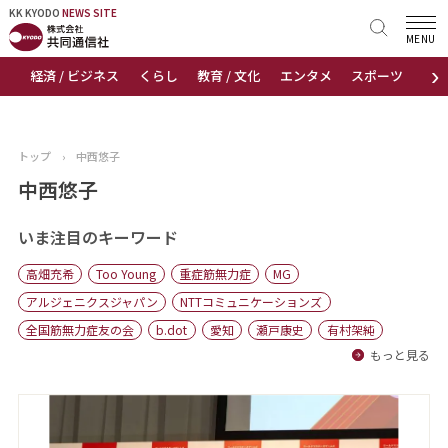
KK KYODO
KK KYODO
NEWS SITE
NEWS SITE
MENU
›
経済 / ビジネス
くらし
教育 / 文化
エンタメ
スポーツ
地
トップページ
お知らせ
トップ
›
中西悠子
ニュース
中西悠子
おすすめコンテンツ
いま注目のキーワード
高畑充希
Too Young
重症筋無力症
MG
出版物
アルジェニクスジャパン
NTTコミュニケーションズ
全国筋無力症友の会
b.dot
愛知
瀬戸康史
有村架純
会社概要
もっと見る