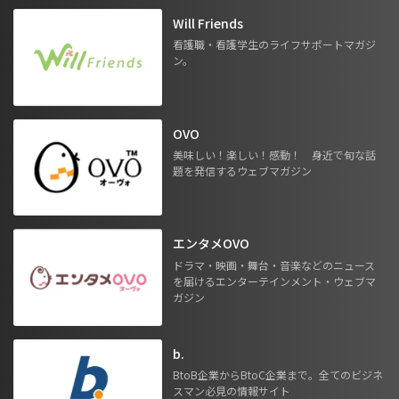
Will Friends
看護職・看護学生のライフサポートマガジ
ン。
OVO
美味しい！楽しい！感動！ 身近で旬な話
題を発信するウェブマガジン
エンタメOVO
ドラマ・映画・舞台・音楽などのニュース
を届けるエンターテインメント・ウェブマ
ガジン
b.
BtoB企業からBtoC企業まで。全てのビジネ
スマン必見の情報サイト