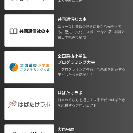
まで多彩に展開
共同通信社の本
ニュースと情報の世界に新たな光を当て
る。歴史、文化、スポーツなど深い知識と
独自の視点で構成
全国選抜小学生
プログラミング大会
「プログラミング教育」で未来を創造する
子どもたちを応援！！
はばたけラボ
日々のくらしを通じて未来世代のはばたき
を応援するプロジェクト
大昆虫展