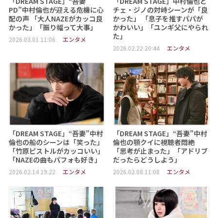
「DREAM STAGE」“吾妻
「DREAM STAGE」中村倫也と
PD”中村倫也が迎える危機に心
チェ・ジノの対峙シーンが「良
配の声 「大人NAZEがカッコ良
かった」 「息子を推すパパが
かった」「振り幅って大事」
かわいい」「ユンギ父にやられ
た」
2026.03.01 11:06
エンタメ
2026.02.22 20:44
エンタメ
「DREAM STAGE」“吾妻”中村
「DREAM STAGE」“吾妻”中村
倫也の船のシーンは「笑った」
倫也の顎クイに視聴者悶絶
「竹原ピストルがカッコいい」
「思考が止まった」「アドリブ
「NAZEの曲もパフォも好き」
だったらどうしよう」
2026.02.14 19:22
エンタメ
2026.02.08 11:08
エンタメ