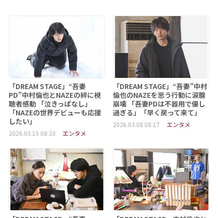
「DREAM STAGE」“吾妻
「DREAM STAGE」“吾妻”中村
PD”中村倫也とNAZEの絆に視
倫也のNAZEを思う行動に涙腺
聴者感動 「泣きっぱなし」
崩壊 「吾妻PDは不器用で優し
「NAZEの世界デビューも応援
過ぎる」「早く戻って来て」
したい」
2026.03.08 08:17
エンタメ
2026.03.15 08:33
エンタメ