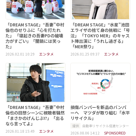
「DREAM STAGE」“吾妻”中村
「DREAM STAGE」“水星”池田
倫也のせりふに「心を打たれ
エライザの捨て身の挑戦に「号
た」 「寝起きの吾妻PDの破壊
泣」 「TOKYO MER」のキャス
力がすごい」「闇鍋には笑っ
ト陣出演に「うれし過ぎる」
た」
「MER祭り」
2026.02.01 10:29
エンタメ
2026.01.25 09:37
エンタメ
「DREAM STAGE」“吾妻”中村
損傷バンパーを新品のバンパ
倫也の回想シーンに視聴者騒然
ーへ マツダが取り組む「水平
「まさかのげんじぶ!?」「出る
リサイクル」
なら言ってよ」
提供
自動車リサイクル促進センター
2026.01.18 15:49
エンタメ
2026.08.06 14:12
SPONSORED