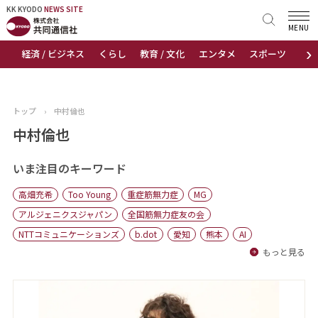
KK KYODO
KK KYODO
NEWS SITE
NEWS SITE
MENU
›
経済 / ビジネス
くらし
教育 / 文化
エンタメ
スポーツ
地
トップページ
お知らせ
トップ
›
中村倫也
ニュース
中村倫也
おすすめコンテンツ
いま注目のキーワード
高畑充希
Too Young
重症筋無力症
MG
出版物
アルジェニクスジャパン
全国筋無力症友の会
NTTコミュニケーションズ
b.dot
愛知
熊本
AI
会社概要
もっと見る