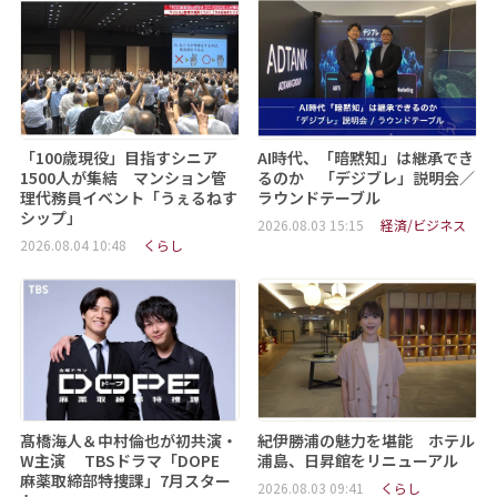
「100歳現役」目指すシニア
AI時代、「暗黙知」は継承でき
1500人が集結 マンション管
るのか 「デジブレ」説明会／
理代務員イベント「うぇるねす
ラウンドテーブル
シップ」
2026.08.03 15:15
経済/ビジネス
2026.08.04 10:48
くらし
髙橋海人＆中村倫也が初共演・
紀伊勝浦の魅力を堪能 ホテル
W主演 TBSドラマ「DOPE
浦島、日昇館をリニューアル
麻薬取締部特捜課」7月スター
2026.08.03 09:41
くらし