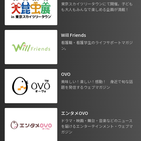
東京スカイツリータウンにて開催。子ども
も大人もみんなで楽しめる企画が満載！
Will Friends
看護職・看護学生のライフサポートマガジ
ン。
OVO
美味しい！楽しい！感動！ 身近で旬な話
題を発信するウェブマガジン
エンタメOVO
ドラマ・映画・舞台・音楽などのニュース
を届けるエンターテインメント・ウェブマ
ガジン