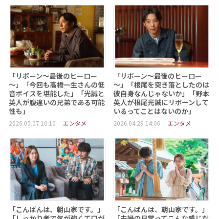
「リボーン～最後のヒーロー
「リボーン～最後のヒーロー
～」「今回も高橋一生さんの低
～」「根尾を突き落としたのは
音ボイスを堪能した」「光誠と
彼自身なんじゃないか」「野本
英人が腹違いの兄弟である可能
英人が根尾光誠にリボーンして
性も」
いるってことはないのか」
2026.05.07 10:10
エンタメ
2026.04.29 14:06
エンタメ
「こんばんは、朝山家です。」
「こんばんは、朝山家です。」
「しっかり者で気が強くて口が
「夫婦の日常ってこんな感じだ