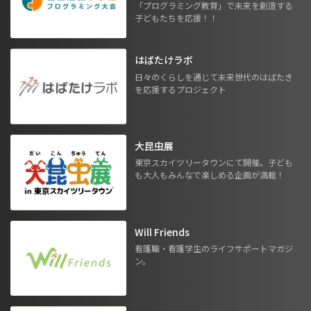
「プログラミング教育」で未来を創造する
子どもたちを応援！！
はばたけラボ
日々のくらしを通じて未来世代のはばたき
を応援するプロジェクト
大昆虫展
東京スカイツリータウンにて開催。子ども
も大人もみんなで楽しめる企画が満載！
Will Friends
看護職・看護学生のライフサポートマガジ
ン。