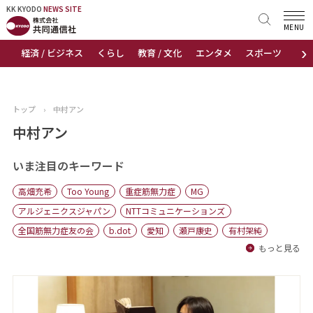
KK KYODO
KK KYODO
NEWS SITE
NEWS SITE
MENU
›
経済 / ビジネス
くらし
教育 / 文化
エンタメ
スポーツ
地
トップページ
お知らせ
トップ
›
中村アン
ニュース
中村アン
おすすめコンテンツ
いま注目のキーワード
高畑充希
Too Young
重症筋無力症
MG
出版物
アルジェニクスジャパン
NTTコミュニケーションズ
全国筋無力症友の会
b.dot
愛知
瀬戸康史
有村架純
会社概要
もっと見る