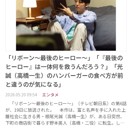
「リボーン～最後のヒーロー～」「『最後の
ヒーロー』は一体何を救うんだろう？」「光
誠（高橋一生）のハンバーガーの食べ方が前
と違うのが気になる」
2026.05.20 09:54
エンタメ
「リボーン～最後のヒーロー～」（テレビ朝日系）の第6話
が、19日に放送された。 本作は、富と名声を手に入れた上
層社会に生きる男・根尾光誠（高橋一生）が、ある日突然、
下町の商店街で暮らす野本英人（高橋・二役）に転生。し…