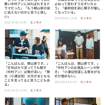
悪い中村アンにほれぼれするド
よねって思わずうなずいちゃ
ラマだった」「もう朝山家の皆
う」「最終回を前に朝子が優し
に会えないのかと思うと寂し
くなっている」
い」
2025.09.01 13:43
エンタメ
2025.09.08 14:43
エンタメ
「こんばんは、朝山家です。」
「こんばんは、朝山家です。」
「文句ばかり言ってても朝子
「中村アンのお風呂シーンが好
（中村アン）は情が深い」「賢
き」「小澤征悦演じる賢太がな
太（小澤征悦）の方がまともな
ぜか憎めない」
ことを言ってると思うこともあ
2025.08.04 11:55
エンタメ
る」
2025.08.25 12:00
エンタメ