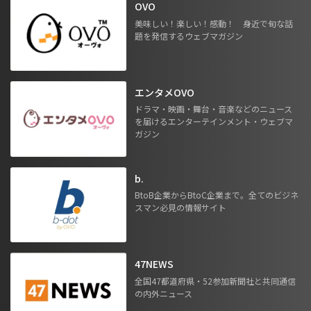
OVO
美味しい！楽しい！感動！ 身近で旬な話
題を発信するウェブマガジン
エンタメOVO
ドラマ・映画・舞台・音楽などのニュース
を届けるエンターテインメント・ウェブマ
ガジン
b.
BtoB企業からBtoC企業まで。全てのビジネ
スマン必見の情報サイト
47NEWS
全国47都道府県・52参加新聞社と共同通信
の内外ニュース