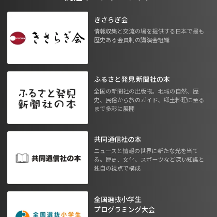
きさらぎ会
情報収集と交流の場を提供する日本で最も
歴史ある会員制の講演会組織
ふるさと発見 新聞社の本
全国の新聞社の出版物。地域の自然、歴
史、民俗から旅のガイド、郷土料理に至る
まで多彩に展開
共同通信社の本
ニュースと情報の世界に新たな光を当て
る。歴史、文化、スポーツなど深い知識と
独自の視点で構成
全国選抜小学生
プログラミング大会