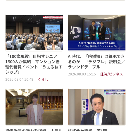
「100歳現役」目指すシニア
AI時代、「暗黙知」は継承でき
1500人が集結 マンション管
るのか 「デジブレ」説明会／
理代務員イベント「うぇるねす
ラウンドテーブル
シップ」
2026.08.03 15:15
経済/ビジネス
2026.08.04 10:48
くらし
紀伊勝浦の魅力を堪能 ホテル
株式会社識学 第1回