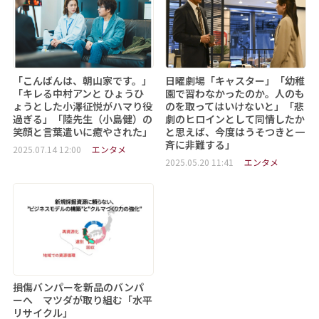
「こんばんは、朝山家です。」
日曜劇場「キャスター」「幼稚
「キレる中村アンと ひょうひ
園で習わなかったのか。人のも
ょうとした小澤征悦がハマり役
のを取ってはいけないと」「悲
過ぎる」「陸先生（小島健）の
劇のヒロインとして同情したか
笑顔と言葉遣いに癒やされた」
と思えば、今度はうそつきと一
斉に非難する」
2025.07.14 12:00
エンタメ
2025.05.20 11:41
エンタメ
損傷バンパーを新品のバンパ
ーへ マツダが取り組む「水平
リサイクル」