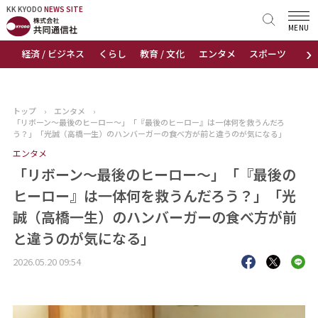
KK KYODO
KK KYODO
NEWS SITE
NEWS SITE
MENU
›
経済 / ビジネス
くらし
教育 / 文化
エンタメ
スポーツ
地
トップページ
お知らせ
トップ
›
エンタメ
›
「リボーン～最後のヒーロー～」「『最後のヒーロー』は一体何を救うんだろ
ニュース
う？」「光誠（高橋一生）のハンバーガーの食べ方が前と違うのが気になる」
エンタメ
おすすめコンテンツ
「リボーン～最後のヒーロー～」「『最後の
ヒーロー』は一体何を救うんだろう？」「光
出版物
誠（高橋一生）のハンバーガーの食べ方が前
と違うのが気になる」
会社概要
2026.05.20 09:54