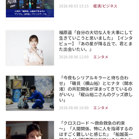
2026.08.03 15:15
経済/ビジネス
福原遥「自分の大切な人を大事にして
生きていこうと思いました」【インタ
ビュー】『あの星が降る丘で、君とま
た出会いたい。』
2026.08.06 12:00
エンタメ
「今夜もシリアルキラーと待ち合わ
せ」「磯貝（横山裕）とヒナタ（関水
渚）の共犯関係が深まってきているの
がいい」「縦山裕二さんのグッズ欲し
い」
2026.08.06 10:00
エンタメ
「クロスロード ～救命救急の約束
～」「人間関係、特に人を指導するの
はすごく難しいと感じた」「船越英一