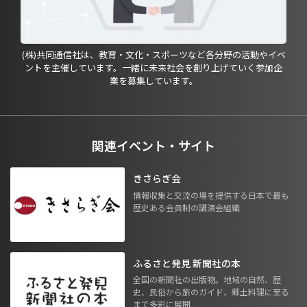
(株)共同通信社は、教育・文化・スポーツなど各分野の活動やイベ
ントを主催しています。一緒に未来社会を創り上げていく参加企
業を募集しています。
関連イベント・サイト
きさらぎ会
情報収集と交流の場を提供する日本で最も
歴史ある会員制の講演会組織
ふるさと発見 新聞社の本
全国の新聞社の出版物。地域の自然、歴
史、民俗から旅のガイド、郷土料理に至る
まで多彩に展開