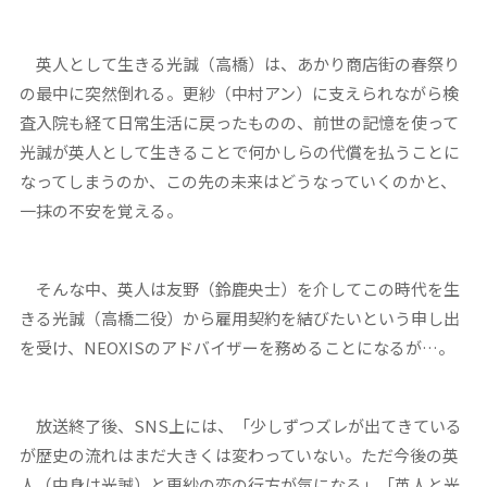
英人として生きる光誠（高橋）は、あかり商店街の春祭り
の最中に突然倒れる。更紗（中村アン）に支えられながら検
査入院も経て日常生活に戻ったものの、前世の記憶を使って
光誠が英人として生きることで何かしらの代償を払うことに
なってしまうのか、この先の未来はどうなっていくのかと、
一抹の不安を覚える。
そんな中、英人は友野（鈴鹿央士）を介してこの時代を生
きる光誠（高橋二役）から雇用契約を結びたいという申し出
を受け、NEOXISのアドバイザーを務めることになるが…。
放送終了後、SNS上には、「少しずつズレが出てきている
が歴史の流れはまだ大きくは変わっていない。ただ今後の英
人（中身は光誠）と更紗の恋の行方が気になる」「英人と光