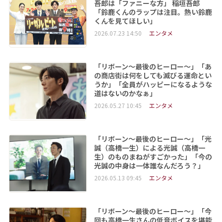
吾郎は「ファニーな方」 稲垣吾郎
「鈴鹿くんのラップは注目。熱い鈴鹿
くんを見てほしい」
2026.07.23 14:50
エンタメ
「リボーン～最後のヒーロー～」「あ
の商店街は何をしても滅びる運命とい
うか」「全員がハッピーになるような
道はないのかなぁ」
2026.05.27 10:45
エンタメ
「リボーン～最後のヒーロー～」「光
誠（高橋一生）による光誠（高橋一
生）のものまねがすごかった」「今の
光誠の中身は一体誰なんだろう？」
2026.05.13 09:45
エンタメ
「リボーン～最後のヒーロー～」「今
回も高橋一生さんの低音ボイスを堪能