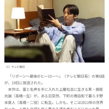
（C）テレビ朝日
「リボーン～最後のヒーロー～」（テレビ朝日系）の第6話
が、19日に放送された。
本作は、富と名声を手に入れた上層社会に生きる男・根尾
光誠（高橋一生）が、ある日突然、下町の商店街で暮らす野
本英人（高橋・二役）に転生。しかも、そこは2012年の世界
だった。人格も立場も全く異なる道を歩むことになった男