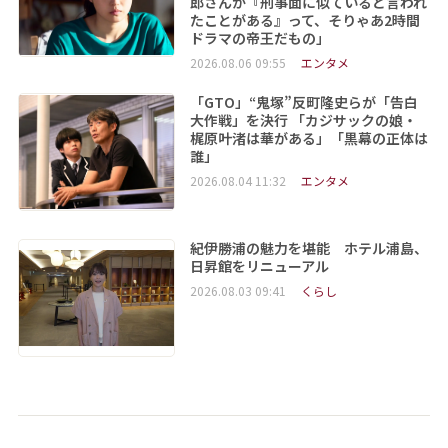
郎さんが『刑事面に似ていると言われ
たことがある』って、そりゃあ2時間
ドラマの帝王だもの」
2026.08.06 09:55
エンタメ
「GTO」“鬼塚”反町隆史らが「告白
大作戦」を決行 「カジサックの娘・
梶原叶渚は華がある」「黒幕の正体は
誰」
2026.08.04 11:32
エンタメ
紀伊勝浦の魅力を堪能 ホテル浦島、
日昇館をリニューアル
2026.08.03 09:41
くらし