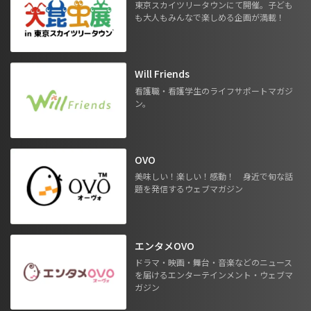
東京スカイツリータウンにて開催。子ども
も大人もみんなで楽しめる企画が満載！
Will Friends
看護職・看護学生のライフサポートマガジ
ン。
OVO
美味しい！楽しい！感動！ 身近で旬な話
題を発信するウェブマガジン
エンタメOVO
ドラマ・映画・舞台・音楽などのニュース
を届けるエンターテインメント・ウェブマ
ガジン