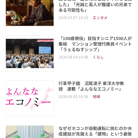
した」「光誠と英人が腹違いの兄弟で
ある可能性も」
2026.05.07 10:10
エンタメ
「100歳現役」目指すシニア1500人が
集結 マンション管理代務員イベント
「うぇるねすシップ」
2026.08.04 10:48
くらし
行革甲子園 沼尾波子 東洋大学教
授 連載「よんななエコノミー」
2026.08.05 16:36
地域
なぜゼネコンが自動運転に挑むのか――大
成建設が見据える「建物」という最後