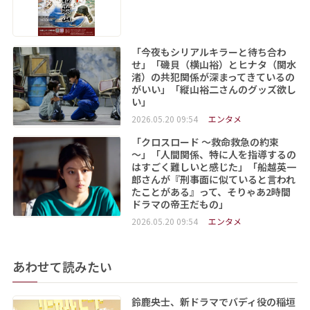
「今夜もシリアルキラーと待ち合わ
せ」「磯貝（横山裕）とヒナタ（関水
渚）の共犯関係が深まってきているの
がいい」「縦山裕二さんのグッズ欲し
い」
2026.05.20 09:54
エンタメ
「クロスロード ～救命救急の約束
～」「人間関係、特に人を指導するの
はすごく難しいと感じた」「船越英一
郎さんが『刑事面に似ていると言われ
たことがある』って、そりゃあ2時間
ドラマの帝王だもの」
2026.05.20 09:54
エンタメ
あわせて読みたい
鈴鹿央士、新ドラマでバディ役の稲垣