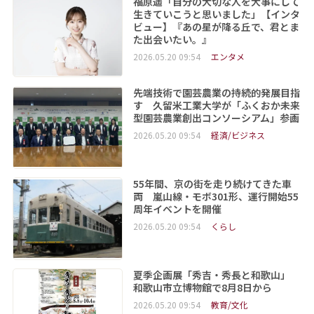
福原遥「自分の大切な人を大事にして
生きていこうと思いました」【インタ
ビュー】『あの星が降る丘で、君とま
た出会いたい。』
2026.05.20 09:54
エンタメ
先端技術で園芸農業の持続的発展目指
す 久留米工業大学が「ふくおか未来
型園芸農業創出コンソーシアム」参画
2026.05.20 09:54
経済/ビジネス
55年間、京の街を走り続けてきた車
両 嵐山線・モボ301形、運行開始55
周年イベントを開催
2026.05.20 09:54
くらし
夏季企画展「秀吉・秀長と和歌山」
和歌山市立博物館で8月8日から
2026.05.20 09:54
教育/文化