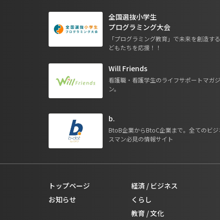
全国選抜小学生
プログラミング大会
「プログラミング教育」で未来を創造す
どもたちを応援！！
Will Friends
看護職・看護学生のライフサポートマガ
ン。
b.
BtoB企業からBtoC企業まで。全てのビジ
スマン必見の情報サイト
トップページ
経済 / ビジネス
お知らせ
くらし
教育 / 文化