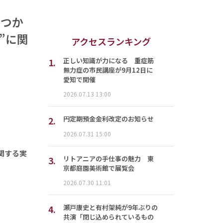
見つか
”に関
アクセスランキング
1.
正しい知識が力になる 重症筋
無力症の市民講座が9月12日に
愛知で開催
2026.07.13 13:00
2.
円定期預金金利改定のお知らせ
2026.07.31 15:00
関する実
3.
リトアニアの手仕事の魅力 東
京都庭園美術館で展覧会
2026.07.30 11:01
4.
瀬戸康史と有村架純が9年ぶりの
共演「閉じ込められているもの