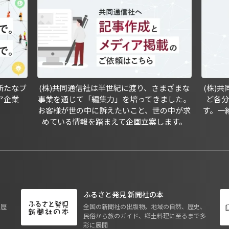
新たなブ
(株)共同通信社は半世紀に渡り、さまざまな
(株)
ア企業
事業を通じて「編集力」を培ってきました。
ど各
お客様が世の中に訴えたいこと、世の中が求
す。一
めている情報を踏まえて企画立案します。
ふるさと発見 新聞社の本
も歴
全国の新聞社の出版物。地域の自然、歴史、
民俗から旅のガイド、郷土料理に至るまで多
彩に展開