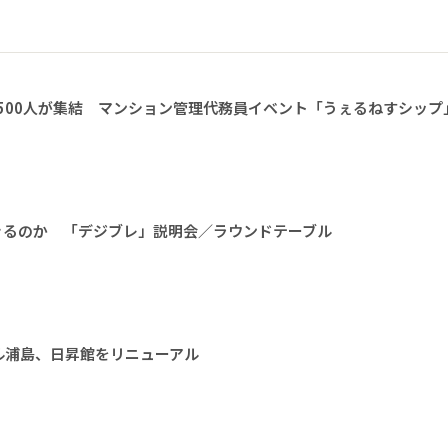
1500人が集結 マンション管理代務員イベント「うぇるねすシップ
きるのか 「デジブレ」説明会／ラウンドテーブル
ル浦島、日昇館をリニューアル