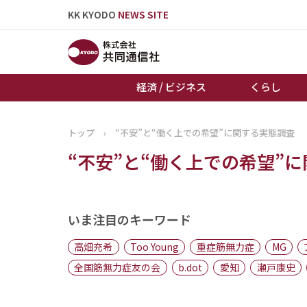
KK KYODO
NEWS SITE
経済 / ビジネス
くらし
トップ
›
“不安”と“働く上での希望”に関する実態調査
トップページ
“不安”と“働く上での希望”
お知らせ
いま注目のキーワード
高畑充希
Too Young
重症筋無力症
MG
全国筋無力症友の会
b.dot
愛知
瀬戸康史