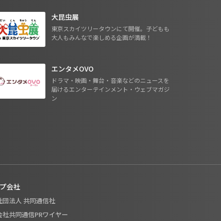
大昆虫展
東京スカイツリータウンにて開催。子どもも
大人もみんなで楽しめる企画が満載！
エンタメOVO
ドラマ・映画・舞台・音楽などのニュースを
届けるエンターテインメント・ウェブマガジ
ン
プ会社
般社団法人 共同通信社
式会社共同通信PRワイヤー