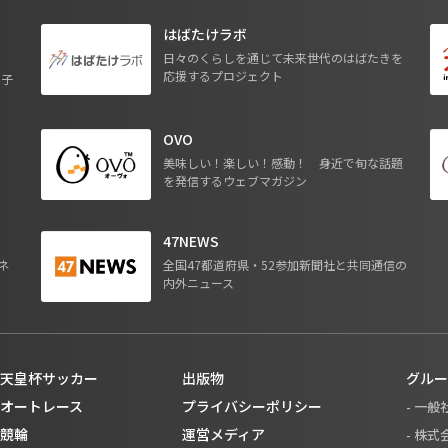
はばたけラボ
日々のくらしを通じて未来世代のはばたきを
応援するプロジェクト
る子
OVO
ジ
美味しい！楽しい！感動！ 身近で旬な話題
を発信するウェブマガジン
47NEWS
ネ
全国47都道府県・52参加新聞社と共同通信の
内外ニュース
天皇杯サッカー
出版物
グルー
オートレース
プライバシーポリシー
- 一
競輪
運営メディア
- 株