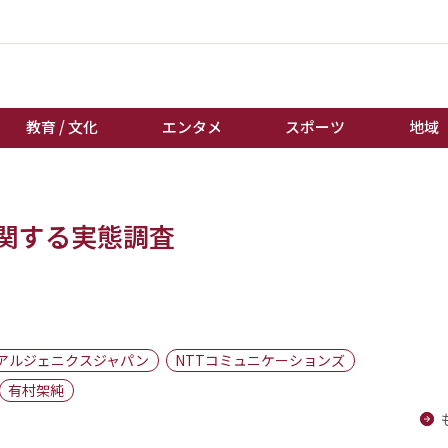
教育 / 文化
エンタメ
スポーツ
地域
経済 / ビジネス
誰もが輝いて働く社会へ
に関する実態調査
くらし
天皇杯サッカー
教育 / 文化
オートレース
エンタメ
競輪
スポーツ
ボートレース
地域
棋王戦
アルジェニクスジャパン
NTTコミュニケーションズ
キーパーソン
女流本因坊戦
有村架純