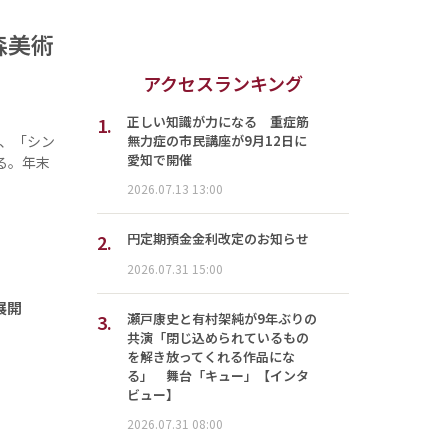
森美術
アクセスランキング
1.
正しい知識が力になる 重症筋
無力症の市民講座が9月12日に
で、「シン
愛知で開催
る。年末
2026.07.13 13:00
2.
円定期預金金利改定のお知らせ
2026.07.31 15:00
展開
3.
瀬戸康史と有村架純が9年ぶりの
共演「閉じ込められているもの
を解き放ってくれる作品にな
る」 舞台「キュー」【インタ
ビュー】
2026.07.31 08:00