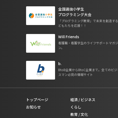
全国選抜小学生
プログラミング大会
「プログラミング教育」で未来を創造す
どもたちを応援！！
Will Friends
看護職・看護学生のライフサポートマガ
ン。
b.
BtoB企業からBtoC企業まで。全てのビジ
スマン必見の情報サイト
トップページ
経済 / ビジネス
お知らせ
くらし
教育 / 文化