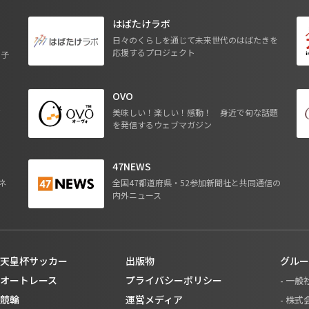
はばたけラボ
日々のくらしを通じて未来世代のはばたきを
応援するプロジェクト
る子
OVO
ジ
美味しい！楽しい！感動！ 身近で旬な話題
を発信するウェブマガジン
47NEWS
ネ
全国47都道府県・52参加新聞社と共同通信の
内外ニュース
天皇杯サッカー
出版物
グルー
オートレース
プライバシーポリシー
- 一
競輪
運営メディア
- 株