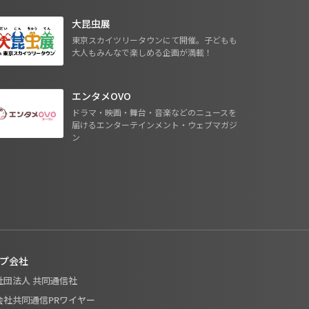
大昆虫展
東京スカイツリータウンにて開催。子どもも
大人もみんなで楽しめる企画が満載！
エンタメOVO
ドラマ・映画・舞台・音楽などのニュースを
届けるエンターテインメント・ウェブマガジ
ン
プ会社
般社団法人 共同通信社
式会社共同通信PRワイヤー