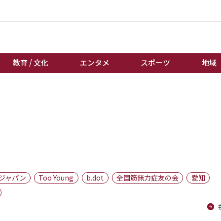
教育 / 文化
エンタメ
スポーツ
地域
経済 / ビジネス
誰もが輝いて働く社会へ
くらし
天皇杯サッカー
教育 / 文化
オートレース
エンタメ
競輪
スポーツ
ボートレース
地域
棋王戦
ジャパン
Too Young
b.dot
全国筋無力症友の会
愛知
キーパーソン
女流本因坊戦