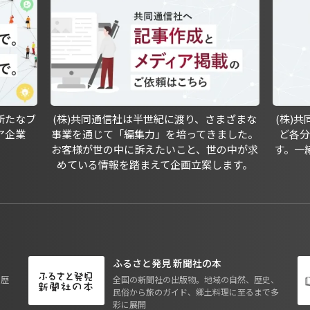
新たなブ
(株)共同通信社は半世紀に渡り、さまざまな
(株)
ア企業
事業を通じて「編集力」を培ってきました。
ど各
お客様が世の中に訴えたいこと、世の中が求
す。一
めている情報を踏まえて企画立案します。
ふるさと発見 新聞社の本
も歴
全国の新聞社の出版物。地域の自然、歴史、
民俗から旅のガイド、郷土料理に至るまで多
彩に展開