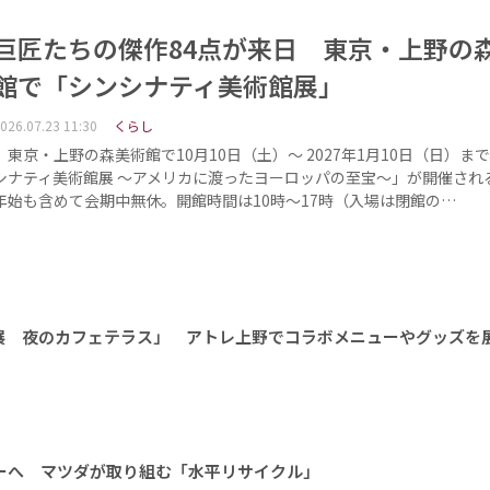
巨匠たちの傑作84点が来日 東京・上野の
館で「シンシナティ美術館展」
026.07.23 11:30
くらし
東京・上野の森美術館で10月10日（土）～ 2027年1月10日（日）ま
シナティ美術館展 ～アメリカに渡ったヨーロッパの至宝～」が開催され
年始も含めて会期中無休。開館時間は10時～17時（入場は閉館の…
展 夜のカフェテラス」 アトレ上野でコラボメニューやグッズを
ーへ マツダが取り組む「水平リサイクル」