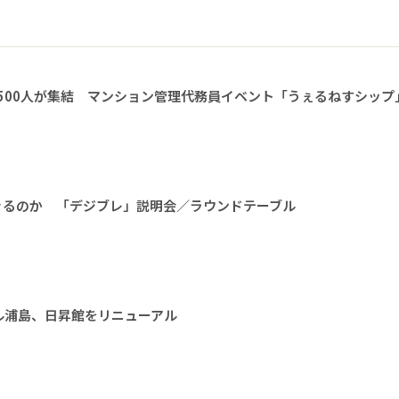
1500人が集結 マンション管理代務員イベント「うぇるねすシップ
きるのか 「デジブレ」説明会／ラウンドテーブル
ル浦島、日昇館をリニューアル