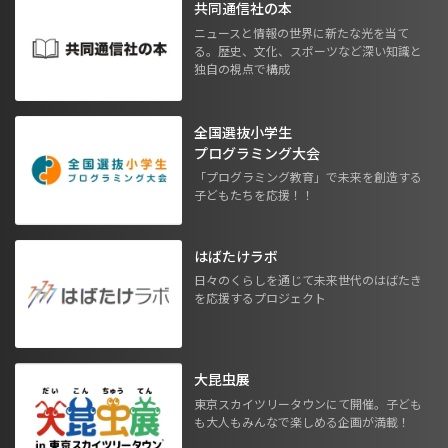
共同通信社の本
ニュースと情報の世界に新たな光を当て
る。歴史、文化、スポーツなど深い知識と
独自の視点で構成
全国選抜小学生
プログラミング大会
「プログラミング教育」で未来を創造する
子どもたちを応援！！
はばたけラボ
日々のくらしを通じて未来世代のはばたき
を応援するプロジェクト
大昆虫展
東京スカイツリータウンにて開催。子ども
も大人もみんなで楽しめる企画が満載！