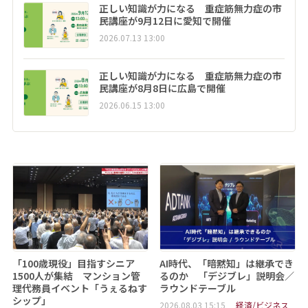
正しい知識が力になる 重症筋無力症の市
民講座が9月12日に愛知で開催
2026.07.13 13:00
正しい知識が力になる 重症筋無力症の市
民講座が8月8日に広島で開催
2026.06.15 13:00
「100歳現役」目指すシニア
AI時代、「暗黙知」は継承でき
1500人が集結 マンション管
るのか 「デジブレ」説明会／
理代務員イベント「うぇるねす
ラウンドテーブル
シップ」
2026.08.03 15:15
経済/ビジネス