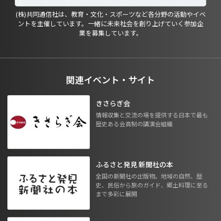
(株)共同通信社は、教育・文化・スポーツなど各分野の活動やイベ
ントを主催しています。一緒に未来社会を創り上げていく参加企
業を募集しています。
関連イベント・サイト
きさらぎ会
情報収集と交流の場を提供する日本で最も
歴史ある会員制の講演会組織
ふるさと発見 新聞社の本
全国の新聞社の出版物。地域の自然、歴
史、民俗から旅のガイド、郷土料理に至る
まで多彩に展開