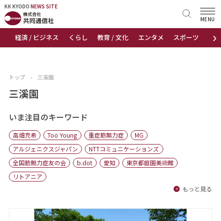
KK KYODO
KK KYODO
NEWS SITE
NEWS SITE
MENU
›
経済 / ビジネス
くらし
教育 / 文化
エンタメ
スポーツ
地
トップページ
お知らせ
トップ
›
三溪園
ニュース
三溪園
おすすめコンテンツ
いま注目のキーワード
高畑充希
Too Young
重症筋無力症
MG
出版物
アルジェニクスジャパン
NTTコミュニケーションズ
全国筋無力症友の会
b.dot
愛知
東京都庭園美術館
会社概要
リトアニア
もっと見る