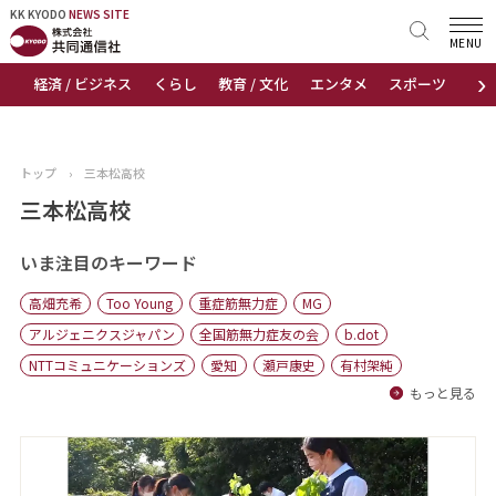
KK KYODO
KK KYODO
NEWS SITE
NEWS SITE
MENU
›
経済 / ビジネス
くらし
教育 / 文化
エンタメ
スポーツ
地
トップページ
お知らせ
トップ
›
三本松高校
ニュース
三本松高校
おすすめコンテンツ
いま注目のキーワード
高畑充希
Too Young
重症筋無力症
MG
出版物
アルジェニクスジャパン
全国筋無力症友の会
b.dot
NTTコミュニケーションズ
愛知
瀬戸康史
有村架純
会社概要
もっと見る