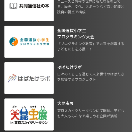
ニュースと情報の世界に新たな光を当て
る。歴史、文化、スポーツなど深い知識と
独自の視点で構成
全国選抜小学生
プログラミング大会
「プログラミング教育」で未来を創造する
子どもたちを応援！！
はばたけラボ
日々のくらしを通じて未来世代のはばたき
を応援するプロジェクト
大昆虫展
東京スカイツリータウンにて開催。子ども
も大人もみんなで楽しめる企画が満載！