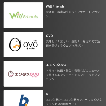
Will Friends
看護職・看護学生のライフサポートマガジ
ン。
OVO
美味しい！楽しい！感動！ 身近で旬な話
題を発信するウェブマガジン
エンタメOVO
ドラマ・映画・舞台・音楽などのニュース
を届けるエンターテインメント・ウェブマ
ガジン
b.
BtoB企業からBtoC企業まで。全てのビジネ
スマン必見の情報サイト