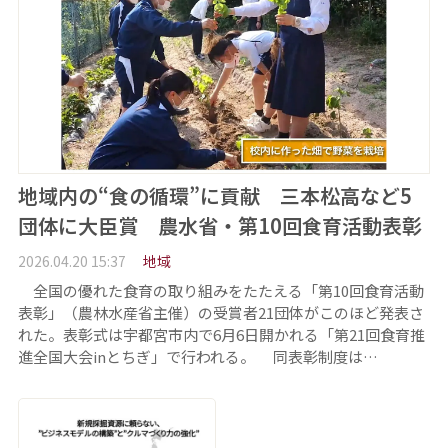
地域内の“食の循環”に貢献 三本松高など5
団体に大臣賞 農水省・第10回食育活動表彰
2026.04.20 15:37
地域
全国の優れた食育の取り組みをたたえる「第10回食育活動
表彰」（農林水産省主催）の受賞者21団体がこのほど発表さ
れた。表彰式は宇都宮市内で6月6日開かれる「第21回食育推
進全国大会inとちぎ」で行われる。 同表彰制度は…