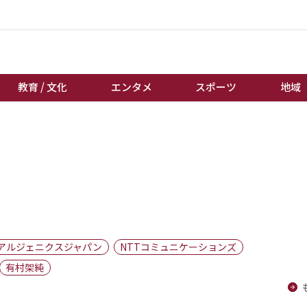
教育 / 文化
エンタメ
スポーツ
地域
経済 / ビジネス
誰もが輝いて働く社会へ
くらし
天皇杯サッカー
教育 / 文化
オートレース
エンタメ
競輪
スポーツ
ボートレース
地域
棋王戦
アルジェニクスジャパン
NTTコミュニケーションズ
キーパーソン
女流本因坊戦
有村架純