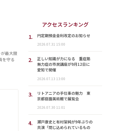
アクセスランキング
1.
円定期預金金利改定のお知らせ
2026.07.31 15:00
ーが最大限
2.
正しい知識が力になる 重症筋
員を守る
無力症の市民講座が9月12日に
愛知で開催
2026.07.13 13:00
3.
リトアニアの手仕事の魅力 東
京都庭園美術館で展覧会
2026.07.30 11:01
4.
瀬戸康史と有村架純が9年ぶりの
共演「閉じ込められているもの