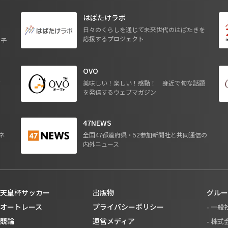
はばたけラボ
日々のくらしを通じて未来世代のはばたきを
応援するプロジェクト
る子
OVO
ジ
美味しい！楽しい！感動！ 身近で旬な話題
を発信するウェブマガジン
47NEWS
ネ
全国47都道府県・52参加新聞社と共同通信の
内外ニュース
天皇杯サッカー
出版物
グルー
オートレース
プライバシーポリシー
- 一
競輪
運営メディア
- 株