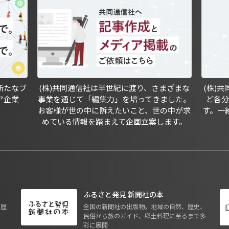
新たなブ
(株)共同通信社は半世紀に渡り、さまざまな
(株)
ア企業
事業を通じて「編集力」を培ってきました。
ど各
お客様が世の中に訴えたいこと、世の中が求
す。一
めている情報を踏まえて企画立案します。
ふるさと発見 新聞社の本
も歴
全国の新聞社の出版物。地域の自然、歴史、
民俗から旅のガイド、郷土料理に至るまで多
彩に展開