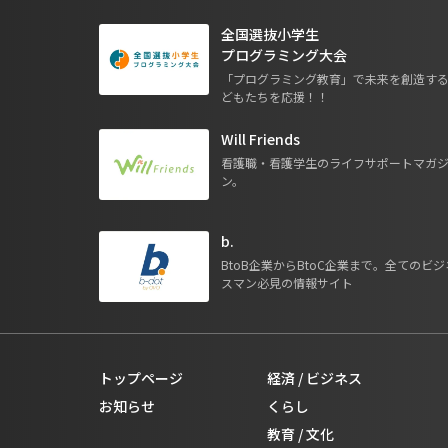
全国選抜小学生
プログラミング大会
「プログラミング教育」で未来を創造す
どもたちを応援！！
Will Friends
看護職・看護学生のライフサポートマガ
ン。
b.
BtoB企業からBtoC企業まで。全てのビジ
スマン必見の情報サイト
トップページ
経済 / ビジネス
お知らせ
くらし
教育 / 文化