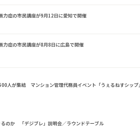
無力症の市民講座が9月12日に愛知で開催
無力症の市民講座が8月8日に広島で開催
1500人が集結 マンション管理代務員イベント「うぇるねすシップ
きるのか 「デジブレ」説明会／ラウンドテーブル