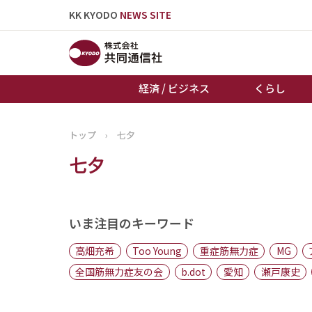
KK KYODO
NEWS SITE
経済 / ビジネス
くらし
トップ
›
七夕
トップページ
七夕
お知らせ
いま注目のキーワード
高畑充希
Too Young
重症筋無力症
MG
全国筋無力症友の会
b.dot
愛知
瀬戸康史