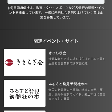
(株)共同通信社は、教育・文化・スポーツなど各分野の活動やイベ
ントを主催しています。一緒に未来社会を創り上げていく参加企
業を募集しています。
関連イベント・サイト
きさらぎ会
情報収集と交流の場を提供する日本で最も
歴史ある会員制の講演会組織
ふるさと発見 新聞社の本
全国の新聞社の出版物。地域の自然、歴
史、民俗から旅のガイド、郷土料理に至る
まで多彩に展開