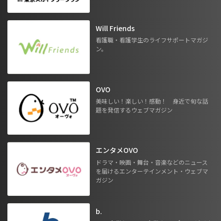
Will Friends
看護職・看護学生のライフサポートマガジ
ン。
OVO
美味しい！楽しい！感動！ 身近で旬な話
題を発信するウェブマガジン
エンタメOVO
ドラマ・映画・舞台・音楽などのニュース
を届けるエンターテインメント・ウェブマ
ガジン
b.