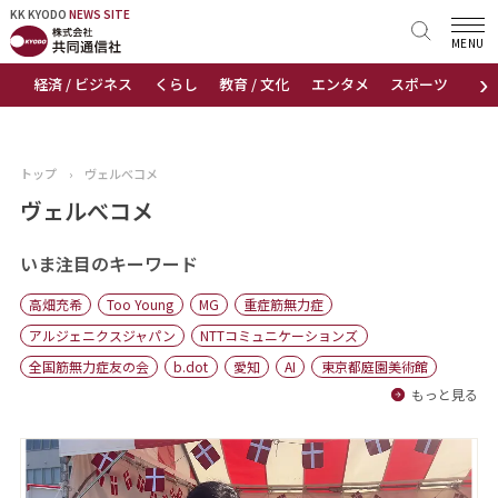
KK KYODO
KK KYODO
NEWS SITE
NEWS SITE
MENU
›
経済 / ビジネス
くらし
教育 / 文化
エンタメ
スポーツ
地
トップページ
お知らせ
トップ
›
ヴェルべコメ
ニュース
ヴェルべコメ
おすすめコンテンツ
いま注目のキーワード
高畑充希
Too Young
MG
重症筋無力症
出版物
アルジェニクスジャパン
NTTコミュニケーションズ
全国筋無力症友の会
b.dot
愛知
AI
東京都庭園美術館
会社概要
もっと見る