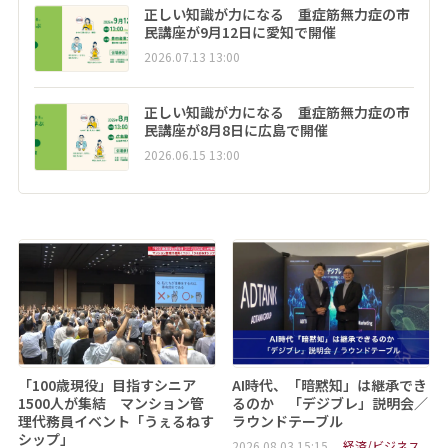
正しい知識が力になる 重症筋無力症の市
民講座が9月12日に愛知で開催
2026.07.13 13:00
正しい知識が力になる 重症筋無力症の市
民講座が8月8日に広島で開催
2026.06.15 13:00
「100歳現役」目指すシニア
AI時代、「暗黙知」は継承でき
1500人が集結 マンション管
るのか 「デジブレ」説明会／
理代務員イベント「うぇるねす
ラウンドテーブル
シップ」
2026.08.03 15:15
経済/ビジネス