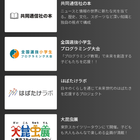
共同通信社の本
ニュースと情報の世界に新たな光を当て
る。歴史、文化、スポーツなど深い知識と
独自の視点で構成
全国選抜小学生
プログラミング大会
「プログラミング教育」で未来を創造する
子どもたちを応援！！
はばたけラボ
日々のくらしを通じて未来世代のはばたき
を応援するプロジェクト
大昆虫展
東京スカイツリータウンにて開催。子ども
も大人もみんなで楽しめる企画が満載！