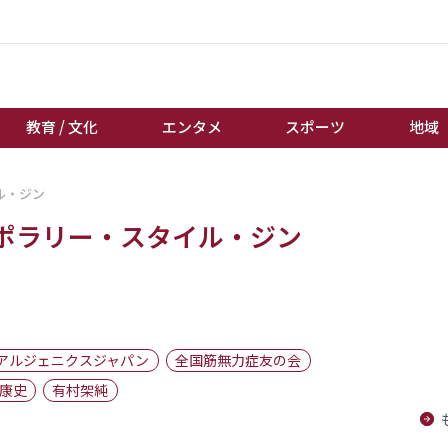
教育 / 文化
エンタメ
スポーツ
地域
ル・ジン
経済 / ビジネス
誰もが輝いて働く社会へ
ポラリー・スタイル・ジン
くらし
天皇杯サッカー
教育 / 文化
オートレース
エンタメ
競輪
スポーツ
ボートレース
地域
棋王戦
アルジェニクスジャパン
全国筋無力症友の会
キーパーソン
女流本因坊戦
康史
有村架純