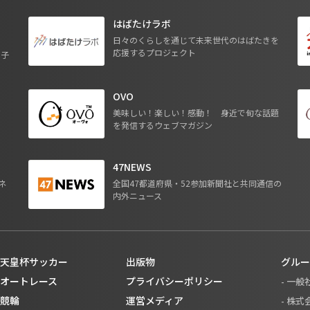
はばたけラボ
日々のくらしを通じて未来世代のはばたきを
応援するプロジェクト
る子
OVO
ジ
美味しい！楽しい！感動！ 身近で旬な話題
を発信するウェブマガジン
47NEWS
ネ
全国47都道府県・52参加新聞社と共同通信の
内外ニュース
天皇杯サッカー
出版物
グルー
オートレース
プライバシーポリシー
- 一
競輪
運営メディア
- 株