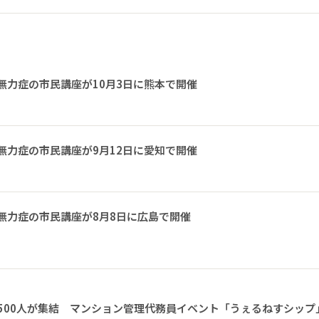
無力症の市民講座が10月3日に熊本で開催
無力症の市民講座が9月12日に愛知で開催
無力症の市民講座が8月8日に広島で開催
1500人が集結 マンション管理代務員イベント「うぇるねすシップ