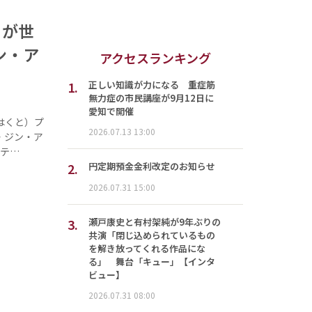
」が世
ン・ア
アクセスランキング
1.
正しい知識が力になる 重症筋
無力症の市民講座が9月12日に
愛知で開催
はくと）プ
2026.07.13 13:00
・ジン・ア
ンテ…
2.
円定期預金金利改定のお知らせ
2026.07.31 15:00
3.
瀬戸康史と有村架純が9年ぶりの
共演「閉じ込められているもの
を解き放ってくれる作品にな
る」 舞台「キュー」【インタ
ビュー】
2026.07.31 08:00