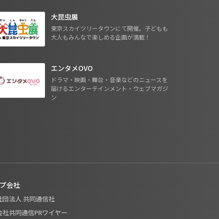
大昆虫展
東京スカイツリータウンにて開催。子どもも
大人もみんなで楽しめる企画が満載！
エンタメOVO
ドラマ・映画・舞台・音楽などのニュースを
届けるエンターテインメント・ウェブマガジ
ン
プ会社
般社団法人 共同通信社
式会社共同通信PRワイヤー