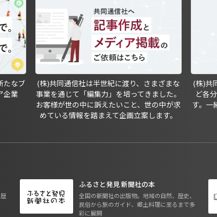
新たなブ
(株)共同通信社は半世紀に渡り、さまざまな
(株)
ア企業
事業を通じて「編集力」を培ってきました。
ど各
お客様が世の中に訴えたいこと、世の中が求
す。一
めている情報を踏まえて企画立案します。
ふるさと発見 新聞社の本
も歴
全国の新聞社の出版物。地域の自然、歴史、
民俗から旅のガイド、郷土料理に至るまで多
彩に展開