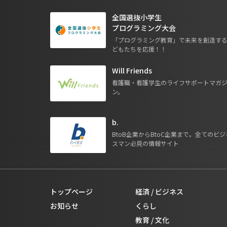
全国選抜小学生
プログラミング大会
「プログラミング教育」で未来を創造す
どもたちを応援！！
Will Friends
看護職・看護学生のライフサポートマガ
ン。
b.
BtoB企業からBtoC企業まで。全てのビジ
スマン必見の情報サイト
トップページ
経済 / ビジネス
お知らせ
くらし
教育 / 文化