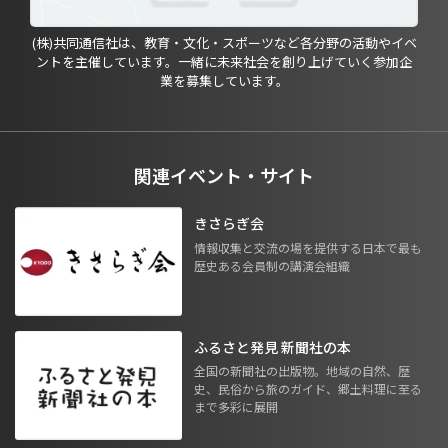
(株)共同通信社は、教育・文化・スポーツなど各分野の活動やイベ
ントを主催しています。一緒に未来社会を創り上げていく参加企
業を募集しています。
関連イベント・サイト
きさらぎ会
情報収集と交流の場を提供する日本で最も
歴史ある会員制の講演会組織
ふるさと発見 新聞社の本
全国の新聞社の出版物。地域の自然、歴
史、民俗から旅のガイド、郷土料理に至る
まで多彩に展開