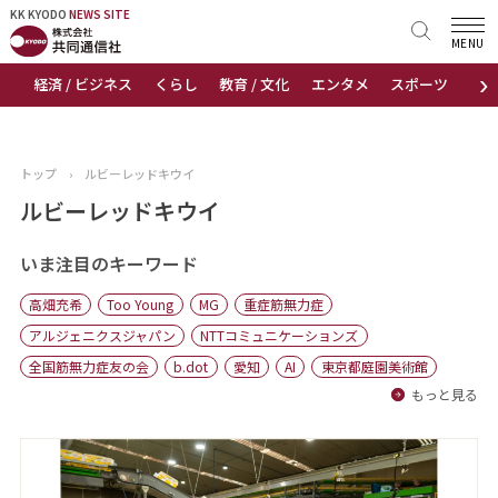
KK KYODO
KK KYODO
NEWS SITE
NEWS SITE
MENU
›
経済 / ビジネス
くらし
教育 / 文化
エンタメ
スポーツ
地
トップページ
お知らせ
トップ
›
ルビーレッドキウイ
ニュース
ルビーレッドキウイ
おすすめコンテンツ
いま注目のキーワード
高畑充希
Too Young
MG
重症筋無力症
出版物
アルジェニクスジャパン
NTTコミュニケーションズ
全国筋無力症友の会
b.dot
愛知
AI
東京都庭園美術館
会社概要
もっと見る