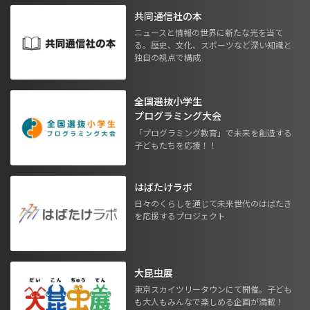
共同通信社の本
ニュースと情報の世界に新たな光を当て
る。歴史、文化、スポーツなど深い知識と
独自の視点で構成
全国選抜小学生
プログラミング大会
「プログラミング教育」で未来を創造する
子どもたちを応援！！
はばたけラボ
日々のくらしを通じて未来世代のはばたき
を応援するプロジェクト
大昆虫展
東京スカイツリータウンにて開催。子ども
も大人もみんなで楽しめる企画が満載！