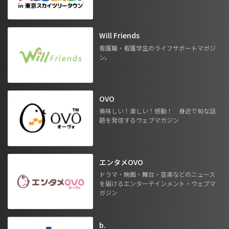
Will Friends
看護職・看護学生のライフサポートマガジ
ン。
OVO
美味しい！楽しい！感動！ 身近で旬な話
題を発信するウェブマガジン
エンタメOVO
ドラマ・映画・舞台・音楽などのニュース
を届けるエンターテインメント・ウェブマ
ガジン
b.