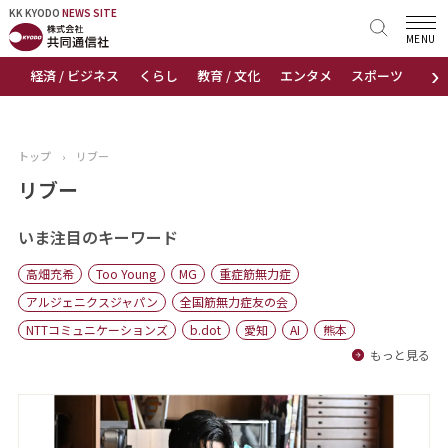
KK KYODO
KK KYODO
NEWS SITE
NEWS SITE
MENU
›
経済 / ビジネス
くらし
教育 / 文化
エンタメ
スポーツ
地
トップページ
お知らせ
トップ
›
リブー
ニュース
リブー
おすすめコンテンツ
いま注目のキーワード
高畑充希
Too Young
MG
重症筋無力症
出版物
アルジェニクスジャパン
全国筋無力症友の会
NTTコミュニケーションズ
b.dot
愛知
AI
熊本
会社概要
もっと見る