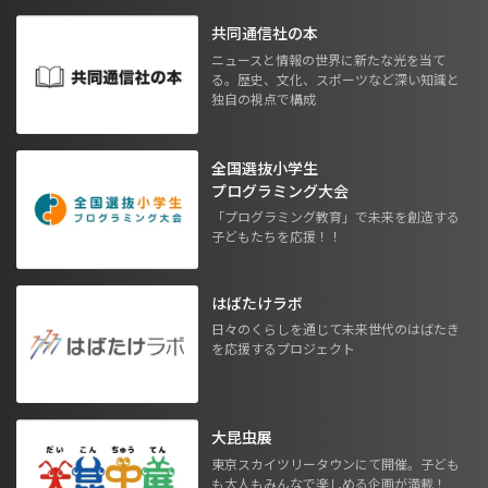
共同通信社の本
ニュースと情報の世界に新たな光を当て
る。歴史、文化、スポーツなど深い知識と
独自の視点で構成
全国選抜小学生
プログラミング大会
「プログラミング教育」で未来を創造する
子どもたちを応援！！
はばたけラボ
日々のくらしを通じて未来世代のはばたき
を応援するプロジェクト
大昆虫展
東京スカイツリータウンにて開催。子ども
も大人もみんなで楽しめる企画が満載！