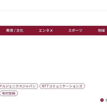
教育 / 文化
エンタメ
スポーツ
地域
経済 / ビジネス
誰もが輝いて働く社会へ
くらし
天皇杯サッカー
教育 / 文化
オートレース
エンタメ
競輪
スポーツ
ボートレース
地域
棋王戦
アルジェニクスジャパン
NTTコミュニケーションズ
キーパーソン
女流本因坊戦
有村架純