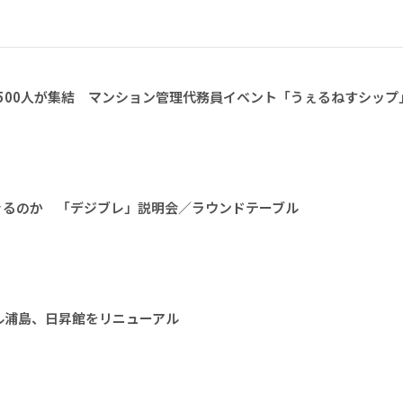
1500人が集結 マンション管理代務員イベント「うぇるねすシップ
きるのか 「デジブレ」説明会／ラウンドテーブル
ル浦島、日昇館をリニューアル