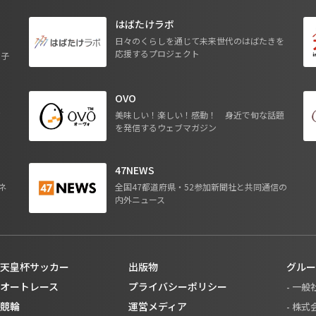
はばたけラボ
日々のくらしを通じて未来世代のはばたきを
応援するプロジェクト
る子
OVO
ジ
美味しい！楽しい！感動！ 身近で旬な話題
を発信するウェブマガジン
47NEWS
ネ
全国47都道府県・52参加新聞社と共同通信の
内外ニュース
天皇杯サッカー
出版物
グルー
オートレース
プライバシーポリシー
- 一
競輪
運営メディア
- 株