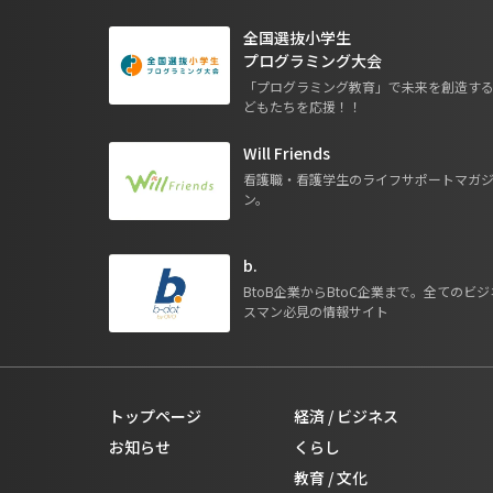
全国選抜小学生
プログラミング大会
「プログラミング教育」で未来を創造す
どもたちを応援！！
Will Friends
看護職・看護学生のライフサポートマガ
ン。
b.
BtoB企業からBtoC企業まで。全てのビジ
スマン必見の情報サイト
トップページ
経済 / ビジネス
お知らせ
くらし
教育 / 文化