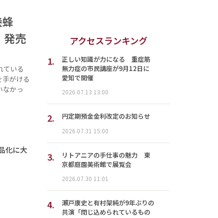
養蜂
」発売
アクセスランキング
1.
正しい知識が力になる 重症筋
無力症の市民講座が9月12日に
れている
愛知で開催
を手がける
いなかっ
2026.07.13 13:00
2.
円定期預金金利改定のお知らせ
2026.07.31 15:00
商品化に大
3.
リトアニアの手仕事の魅力 東
京都庭園美術館で展覧会
2026.07.30 11:01
4.
瀬戸康史と有村架純が9年ぶりの
共演「閉じ込められているもの