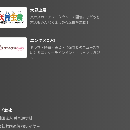
大昆虫展
東京スカイツリータウンにて開催。子どもも
大人もみんなで楽しめる企画が満載！
エンタメOVO
ドラマ・映画・舞台・音楽などのニュースを
届けるエンターテインメント・ウェブマガジ
ン
プ会社
般社団法人 共同通信社
式会社共同通信PRワイヤー