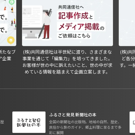
新たなブ
(株)共同通信社は半世紀に渡り、さまざまな
(株)
ア企業
事業を通じて「編集力」を培ってきました。
ど各
お客様が世の中に訴えたいこと、世の中が求
す。一
めている情報を踏まえて企画立案します。
ふるさと発見 新聞社の本
も歴
全国の新聞社の出版物。地域の自然、歴史、
民俗から旅のガイド、郷土料理に至るまで多
彩に展開