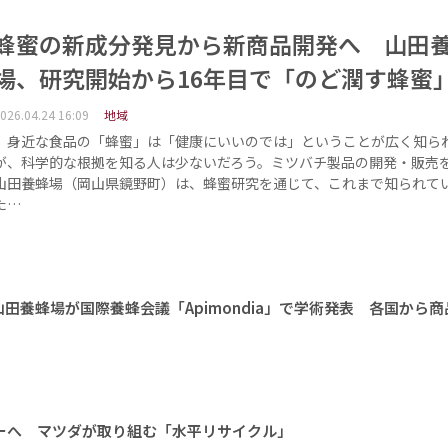
蜂蜜の新成分発見から新商品開発へ 山田
場、研究開始から16年目で「のど潤す蜂蜜
026.04.24 16:09
地域
身近な食品の「蜂蜜」は「健康にいいのでは」ということが広く知ら
が、科学的な根拠を知る人は少ないだろう。ミツバチ製品の開発・販売
山田養蜂場（岡山県鏡野町）は、蜂蜜研究を通じて、これまで知られて
た…
田養蜂場が国際養蜂会議「Apimondia」で学術発表 各国から
ーへ マツダが取り組む「水平リサイクル」