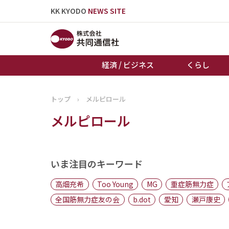
KK KYODO
NEWS SITE
経済 / ビジネス
くらし
トップ
›
メルピロール
トップページ
メルピロール
お知らせ
いま注目のキーワード
高畑充希
Too Young
MG
重症筋無力症
全国筋無力症友の会
b.dot
愛知
瀬戸康史