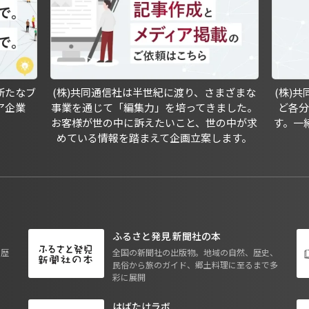
新たなブ
(株)共同通信社は半世紀に渡り、さまざまな
(株)
ア企業
事業を通じて「編集力」を培ってきました。
ど各
お客様が世の中に訴えたいこと、世の中が求
す。一
めている情報を踏まえて企画立案します。
ふるさと発見 新聞社の本
も歴
全国の新聞社の出版物。地域の自然、歴史、
民俗から旅のガイド、郷土料理に至るまで多
彩に展開
はばたけラボ