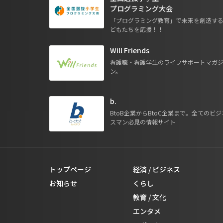
プログラミング大会
「プログラミング教育」で未来を創造す
どもたちを応援！！
Will Friends
看護職・看護学生のライフサポートマガ
ン。
b.
BtoB企業からBtoC企業まで。全てのビジ
スマン必見の情報サイト
トップページ
経済 / ビジネス
お知らせ
くらし
教育 / 文化
エンタメ