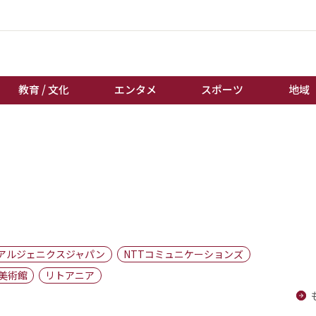
教育 / 文化
エンタメ
スポーツ
地域
経済 / ビジネス
誰もが輝いて働く社会へ
くらし
天皇杯サッカー
教育 / 文化
オートレース
エンタメ
競輪
スポーツ
ボートレース
地域
棋王戦
アルジェニクスジャパン
NTTコミュニケーションズ
キーパーソン
女流本因坊戦
美術館
リトアニア