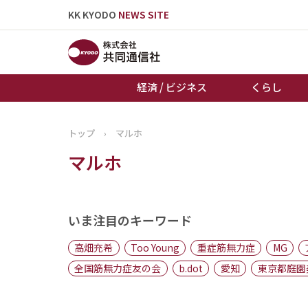
KK KYODO
NEWS SITE
経済 / ビジネス
くらし
トップ
›
マルホ
トップページ
マルホ
お知らせ
いま注目のキーワード
高畑充希
Too Young
重症筋無力症
MG
全国筋無力症友の会
b.dot
愛知
東京都庭園