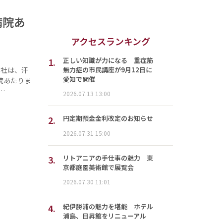
病院あ
アクセスランキング
1.
正しい知識が力になる 重症筋
無力症の市民講座が9月12日に
社は、汗
愛知で開催
院あたりま
…
2026.07.13 13:00
2.
円定期預金金利改定のお知らせ
2026.07.31 15:00
3.
リトアニアの手仕事の魅力 東
京都庭園美術館で展覧会
2026.07.30 11:01
4.
紀伊勝浦の魅力を堪能 ホテル
浦島、日昇館をリニューアル