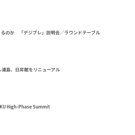
きるのか 「デジブレ」説明会／ラウンドテーブル
ル浦島、日昇館をリニューアル
High-Phase Summit