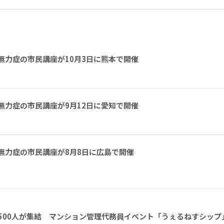
無力症の市民講座が10月3日に熊本で開催
無力症の市民講座が9月12日に愛知で開催
無力症の市民講座が8月8日に広島で開催
1500人が集結 マンション管理代務員イベント「うぇるねすシップ