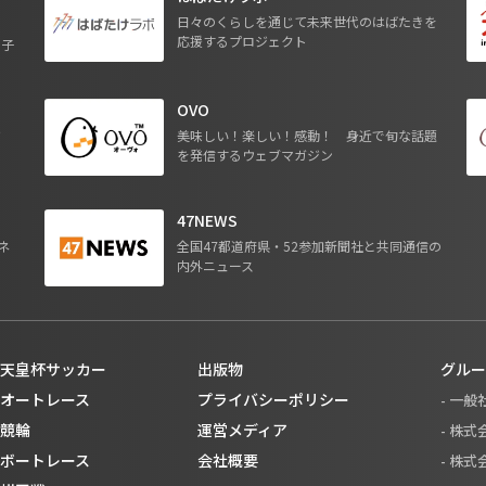
日々のくらしを通じて未来世代のはばたきを
応援するプロジェクト
る子
OVO
ジ
美味しい！楽しい！感動！ 身近で旬な話題
を発信するウェブマガジン
47NEWS
ネ
全国47都道府県・52参加新聞社と共同通信の
内外ニュース
天皇杯サッカー
出版物
グルー
オートレース
プライバシーポリシー
- 一
競輪
運営メディア
- 株
ボートレース
会社概要
- 株