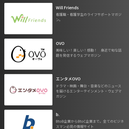
Will Friends
看護職・看護学生のライフサポートマガジ
ン。
OVO
美味しい！楽しい！感動！ 身近で旬な話
題を発信するウェブマガジン
エンタメOVO
ドラマ・映画・舞台・音楽などのニュース
を届けるエンターテインメント・ウェブマ
ガジン
b.
BtoB企業からBtoC企業まで。全てのビジネ
スマン必見の情報サイト