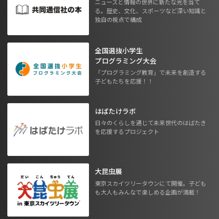
ニュースと情報の世界に新たな光を当て
る。歴史、文化、スポーツなど深い知識と
独自の視点で構成
全国選抜小学生
プログラミング大会
「プログラミング教育」で未来を創造する
子どもたちを応援！！
はばたけラボ
日々のくらしを通じて未来世代のはばたき
を応援するプロジェクト
大昆虫展
東京スカイツリータウンにて開催。子ども
も大人もみんなで楽しめる企画が満載！