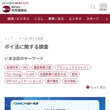
KK KYODO
KK KYODO
NEWS SITE
NEWS SITE
MENU
›
経済 / ビジネス
くらし
教育 / 文化
エンタメ
スポーツ
地
トップページ
お知らせ
トップ
›
ポイ活に関する調査
ニュース
ポイ活に関する調査
おすすめコンテンツ
いま注目のキーワード
高畑充希
MG
重症筋無力症
アルジェニクスジャパン
出版物
Too Young
b.dot
全国筋無力症友の会
愛知
NTTコミュニケーションズ
瀬戸康史
有村架純
会社概要
もっと見る