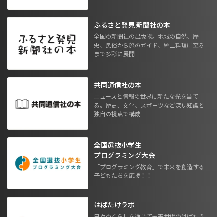
ふるさと発見 新聞社の本
全国の新聞社の出版物。地域の自然、歴
史、民俗から旅のガイド、郷土料理に至る
まで多彩に展開
共同通信社の本
ニュースと情報の世界に新たな光を当て
る。歴史、文化、スポーツなど深い知識と
独自の視点で構成
全国選抜小学生
プログラミング大会
「プログラミング教育」で未来を創造する
子どもたちを応援！！
はばたけラボ
日々のくらしを通じて未来世代のはばたき