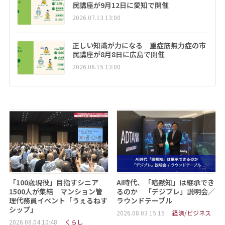
民講座が9月12日に愛知で開催
2026.07.13 13:00
正しい知識が力になる 重症筋無力症の市
民講座が8月8日に広島で開催
2026.06.15 13:00
「100歳現役」目指すシニア
AI時代、「暗黙知」は継承でき
1500人が集結 マンション管
るのか 「デジブレ」説明会／
理代務員イベント「うぇるねす
ラウンドテーブル
シップ」
2026.08.03 15:15
経済/ビジネス
2026.08.04 10:48
くらし