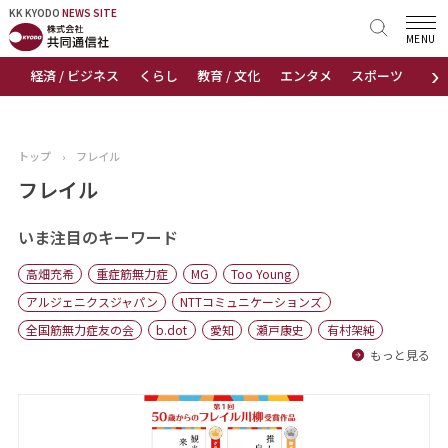
KK KYODO
KK KYODO
NEWS SITE
NEWS SITE
MENU
›
経済 / ビジネス
くらし
教育 / 文化
エンタメ
スポーツ
地
トップページ
お知らせ
トップ
›
フレイル
ニュース
フレイル
おすすめコンテンツ
いま注目のキーワード
高畑充希
重症筋無力症
MG
Too Young
出版物
アルジェニクスジャパン
NTTコミュニケーションズ
全国筋無力症友の会
b.dot
愛知
瀬戸康史
有村架純
会社概要
もっと見る