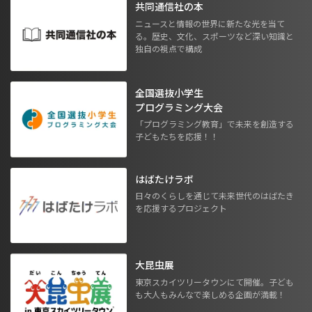
共同通信社の本
ニュースと情報の世界に新たな光を当て
る。歴史、文化、スポーツなど深い知識と
独自の視点で構成
全国選抜小学生
プログラミング大会
「プログラミング教育」で未来を創造する
子どもたちを応援！！
はばたけラボ
日々のくらしを通じて未来世代のはばたき
を応援するプロジェクト
大昆虫展
東京スカイツリータウンにて開催。子ども
も大人もみんなで楽しめる企画が満載！