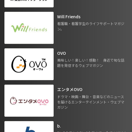
Will Friends
看護職・看護学生のライフサポートマガジ
ン。
OVO
美味しい！楽しい！感動！ 身近で旬な話
題を発信するウェブマガジン
エンタメOVO
ドラマ・映画・舞台・音楽などのニュース
を届けるエンターテインメント・ウェブマ
ガジン
b.