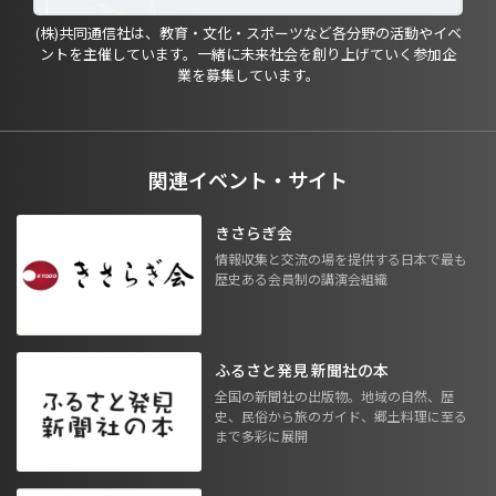
(株)共同通信社は、教育・文化・スポーツなど各分野の活動やイベ
ントを主催しています。一緒に未来社会を創り上げていく参加企
業を募集しています。
関連イベント・サイト
きさらぎ会
情報収集と交流の場を提供する日本で最も
歴史ある会員制の講演会組織
ふるさと発見 新聞社の本
全国の新聞社の出版物。地域の自然、歴
史、民俗から旅のガイド、郷土料理に至る
まで多彩に展開