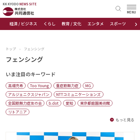
KK KYODO
KK KYODO
NEWS SITE
NEWS SITE
MENU
›
経済 / ビジネス
くらし
教育 / 文化
エンタメ
スポーツ
地
トップページ
お知らせ
トップ
›
フェンシング
ニュース
フェンシング
おすすめコンテンツ
いま注目のキーワード
高畑充希
Too Young
重症筋無力症
MG
出版物
アルジェニクスジャパン
NTTコミュニケーションズ
全国筋無力症友の会
b.dot
愛知
東京都庭園美術館
会社概要
リトアニア
もっと見る