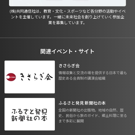
(株)共同通信社は、教育・文化・スポーツなど各分野の活動やイベ
ントを主催しています。一緒に未来社会を創り上げていく参加企
業を募集しています。
関連イベント・サイト
きさらぎ会
情報収集と交流の場を提供する日本で最も
歴史ある会員制の講演会組織
ふるさと発見 新聞社の本
全国の新聞社の出版物。地域の自然、歴
史、民俗から旅のガイド、郷土料理に至る
まで多彩に展開