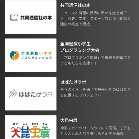
共同通信社の本
ニュースと情報の世界に新たな光を当て
る。歴史、文化、スポーツなど深い知識と
独自の視点で構成
全国選抜小学生
プログラミング大会
「プログラミング教育」で未来を創造する
子どもたちを応援！！
はばたけラボ
日々のくらしを通じて未来世代のはばたき
を応援するプロジェクト
大昆虫展
東京スカイツリータウンにて開催。子ども
も大人もみんなで楽しめる企画が満載！