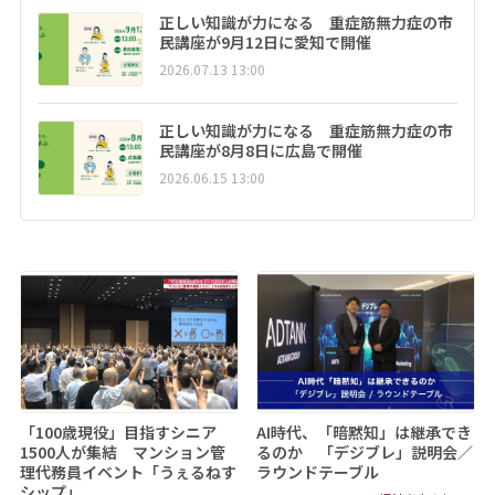
正しい知識が力になる 重症筋無力症の市
民講座が9月12日に愛知で開催
2026.07.13 13:00
正しい知識が力になる 重症筋無力症の市
民講座が8月8日に広島で開催
2026.06.15 13:00
「100歳現役」目指すシニア
AI時代、「暗黙知」は継承でき
1500人が集結 マンション管
るのか 「デジブレ」説明会／
理代務員イベント「うぇるねす
ラウンドテーブル
シップ」