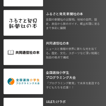
ふるさと発見 新聞社の本
全国の新聞社の出版物。地域の自然、歴
史、民俗から旅のガイド、郷土料理に至る
まで多彩に展開
共同通信社の本
ニュースと情報の世界に新たな光を当て
る。歴史、文化、スポーツなど深い知識と
独自の視点で構成
全国選抜小学生
プログラミング大会
「プログラミング教育」で未来を創造する
子どもたちを応援！！
はばたけラボ