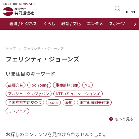
KK KYODO
KK KYODO
NEWS SITE
NEWS SITE
MENU
›
経済 / ビジネス
くらし
教育 / 文化
エンタメ
スポーツ
地
トップページ
お知らせ
トップ
›
フェリシティ・ジョーンズ
ニュース
フェリシティ・ジョーンズ
おすすめコンテンツ
いま注目のキーワード
高畑充希
Too Young
重症筋無力症
MG
出版物
アルジェニクスジャパン
NTTコミュニケーションズ
全国筋無力症友の会
b.dot
愛知
東京都庭園美術館
会社概要
リトアニア
もっと見る
お探しのコンテンツを見つけられませんでした。