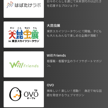
日々のくらしを通じて未来世代のはばたき
を応援するプロジェクト
大昆虫展
東京スカイツリータウンにて開催。子ども
も大人もみんなで楽しめる企画が満載！
Will Friends
看護職・看護学生のライフサポートマガジ
ン。
OVO
美味しい！楽しい！感動！ 身近で旬な話
題を発信するウェブマガジン