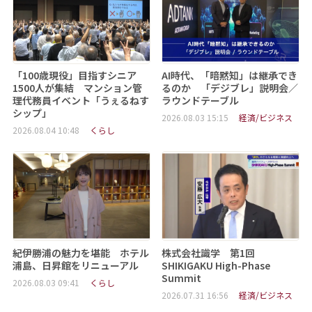
「100歳現役」目指すシニア
AI時代、「暗黙知」は継承でき
1500人が集結 マンション管
るのか 「デジブレ」説明会／
理代務員イベント「うぇるねす
ラウンドテーブル
シップ」
2026.08.03 15:15
経済/ビジネス
2026.08.04 10:48
くらし
紀伊勝浦の魅力を堪能 ホテル
株式会社識学 第1回
浦島、日昇館をリニューアル
SHIKIGAKU High-Phase
Summit
2026.08.03 09:41
くらし
2026.07.31 16:56
経済/ビジネス