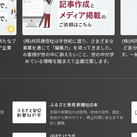
新たなブ
(株)共同通信社は半世紀に渡り、さまざまな
(株)
ア企業
事業を通じて「編集力」を培ってきました。
ど各
お客様が世の中に訴えたいこと、世の中が求
す。一
めている情報を踏まえて企画立案します。
ふるさと発見 新聞社の本
も歴
全国の新聞社の出版物。地域の自然、歴史、
民俗から旅のガイド、郷土料理に至るまで多
彩に展開
はばたけラボ