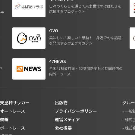
日々のくらしを通じて未来世代のはばたきを
応援するプロジェクト
る子
OVO
ジ
美味しい！楽しい！感動！ 身近で旬な話題
を発信するウェブマガジン
47NEWS
ネ
全国47都道府県・52参加新聞社と共同通信の
内外ニュース
天皇杯サッカー
出版物
グルー
オートレース
プライバシーポリシー
- 一
競輪
運営メディア
- 株
ボートレース
会社概要
- 株