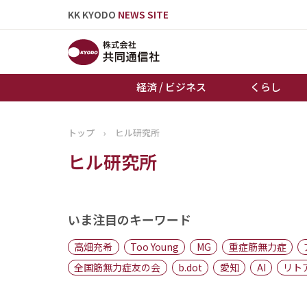
KK KYODO
NEWS SITE
経済 / ビジネス
くらし
トップ
›
ヒル研究所
トップページ
ヒル研究所
お知らせ
いま注目のキーワード
高畑充希
Too Young
MG
重症筋無力症
全国筋無力症友の会
b.dot
愛知
AI
リト