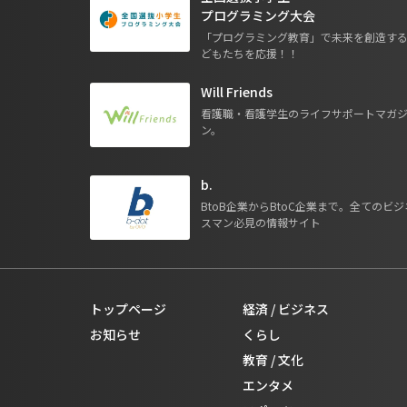
プログラミング大会
「プログラミング教育」で未来を創造す
どもたちを応援！！
Will Friends
看護職・看護学生のライフサポートマガ
ン。
b.
BtoB企業からBtoC企業まで。全てのビジ
スマン必見の情報サイト
トップページ
経済 / ビジネス
お知らせ
くらし
教育 / 文化
エンタメ