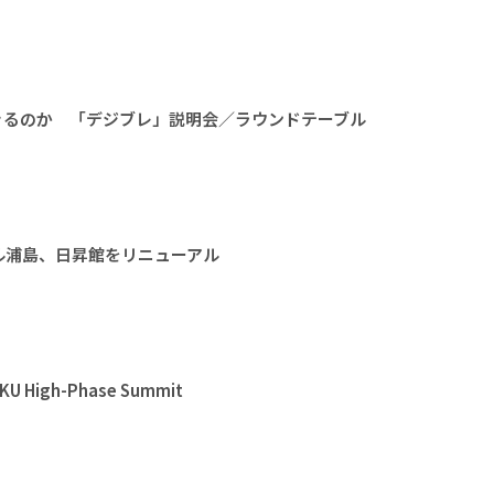
きるのか 「デジブレ」説明会／ラウンドテーブル
ル浦島、日昇館をリニューアル
High-Phase Summit