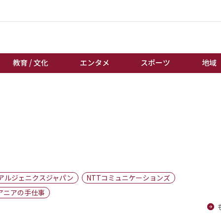
教育 / 文化
エンタメ
スポーツ
地域
経済 / ビジネス
誰もが輝いて働く社会へ
くらし
天皇杯サッカー
教育 / 文化
オートレース
エンタメ
競輪
スポーツ
ボートレース
地域
棋王戦
アルジェニクスジャパン
NTTコミュニケーションズ
キーパーソン
女流本因坊戦
アニアの手仕事