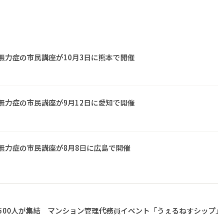
無力症の市民講座が10月3日に熊本で開催
無力症の市民講座が9月12日に愛知で開催
無力症の市民講座が8月8日に広島で開催
1500人が集結 マンション管理代務員イベント「うぇるねすシップ