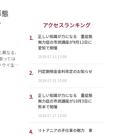
織形態
テ
アクセスランキング
1.
正しい知識が力になる 重症筋
無力症の市民講座が9月12日に
愛知で開催
と異なる、
2026.07.13 13:00
取っては
キウイ生…
2.
円定期預金金利改定のお知らせ
2026.07.31 15:00
3.
正しい知識が力になる 重症筋
無力症の市民講座が10月3日に
熊本で開催
2026.07.27 13:00
4.
リトアニアの手仕事の魅力 東