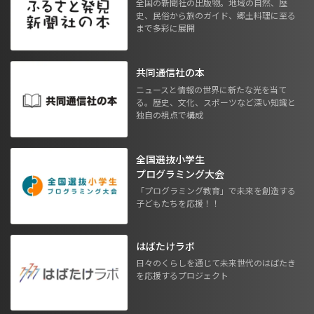
全国の新聞社の出版物。地域の自然、歴
史、民俗から旅のガイド、郷土料理に至る
まで多彩に展開
共同通信社の本
ニュースと情報の世界に新たな光を当て
る。歴史、文化、スポーツなど深い知識と
独自の視点で構成
全国選抜小学生
プログラミング大会
「プログラミング教育」で未来を創造する
子どもたちを応援！！
はばたけラボ
日々のくらしを通じて未来世代のはばたき
を応援するプロジェクト