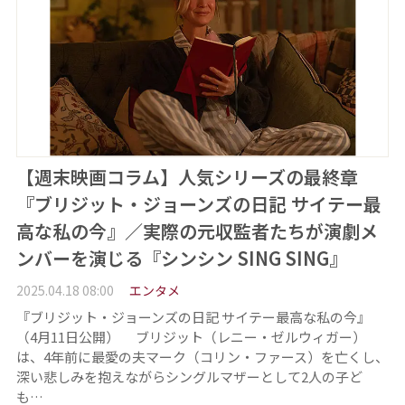
【週末映画コラム】人気シリーズの最終章
『ブリジット・ジョーンズの日記 サイテー最
高な私の今』／実際の元収監者たちが演劇メ
ンバーを演じる『シンシン SING SING』
2025.04.18 08:00
エンタメ
『ブリジット・ジョーンズの日記 サイテー最高な私の今』
（4月11日公開） ブリジット（レニー・ゼルウィガー）
は、4年前に最愛の夫マーク（コリン・ファース）を亡くし、
深い悲しみを抱えながらシングルマザーとして2人の子ど
も…