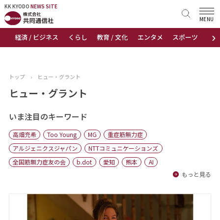
KK KYODO
KK KYODO
NEWS SITE
NEWS SITE
MENU
›
経済 / ビジネス
くらし
教育 / 文化
エンタメ
スポーツ
地
トップページ
お知らせ
トップ
›
ヒュー・グラント
ニュース
ヒュー・グラント
おすすめコンテンツ
いま注目のキーワード
高畑充希
Too Young
MG
重症筋無力症
出版物
アルジェニクスジャパン
NTTコミュニケーションズ
全国筋無力症友の会
b.dot
愛知
熊本
AI
会社概要
もっと見る