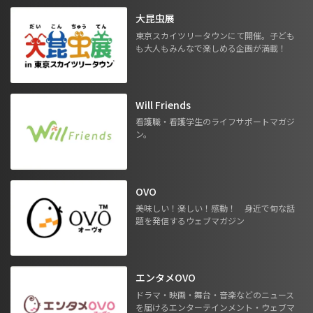
大昆虫展
東京スカイツリータウンにて開催。子ども
も大人もみんなで楽しめる企画が満載！
Will Friends
看護職・看護学生のライフサポートマガジ
ン。
OVO
美味しい！楽しい！感動！ 身近で旬な話
題を発信するウェブマガジン
エンタメOVO
ドラマ・映画・舞台・音楽などのニュース
を届けるエンターテインメント・ウェブマ