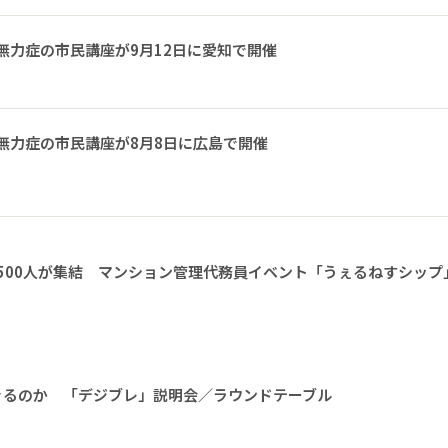
無力症の市民講座が9月12日に愛知で開催
無力症の市民講座が8月8日に広島で開催
1500人が集結 マンション管理代務員イベント「うぇるねすシップ
きるのか 「デジブレ」説明会／ラウンドテーブル