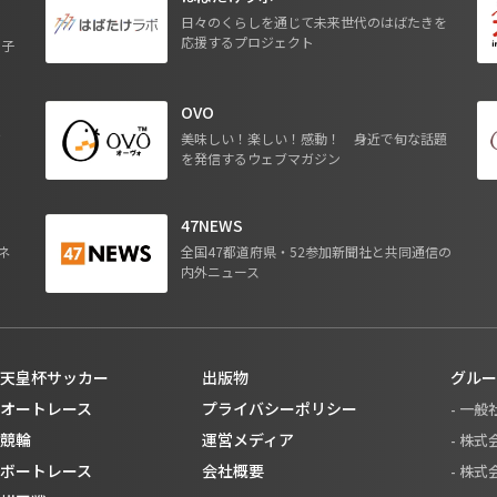
日々のくらしを通じて未来世代のはばたきを
応援するプロジェクト
る子
OVO
ジ
美味しい！楽しい！感動！ 身近で旬な話題
を発信するウェブマガジン
47NEWS
ネ
全国47都道府県・52参加新聞社と共同通信の
内外ニュース
天皇杯サッカー
出版物
グルー
オートレース
プライバシーポリシー
- 一
競輪
運営メディア
- 株
ボートレース
会社概要
- 株