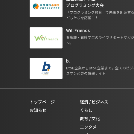
プログラミング大会
「プログラミング教育」で未来を創造す
どもたちを応援！！
Will Friends
看護職・看護学生のライフサポートマガ
ン。
b.
BtoB企業からBtoC企業まで。全てのビジ
スマン必見の情報サイト
トップページ
経済 / ビジネス
お知らせ
くらし
教育 / 文化
エンタメ