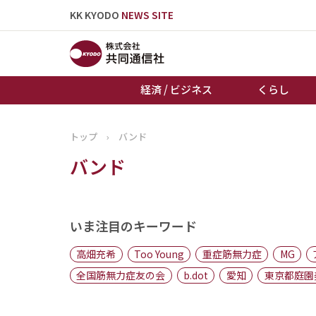
KK KYODO
NEWS SITE
経済 / ビジネス
くらし
トップ
›
バンド
トップページ
バンド
お知らせ
いま注目のキーワード
高畑充希
Too Young
重症筋無力症
MG
全国筋無力症友の会
b.dot
愛知
東京都庭園