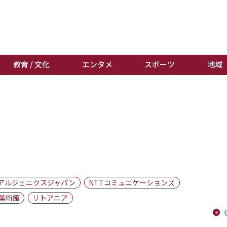
教育 / 文化
エンタメ
スポーツ
地域
経済 / ビジネス
誰もが輝いて働く社会へ
くらし
天皇杯サッカー
教育 / 文化
オートレース
エンタメ
競輪
スポーツ
ボートレース
地域
棋王戦
アルジェニクスジャパン
NTTコミュニケーションズ
キーパーソン
女流本因坊戦
美術館
リトアニア