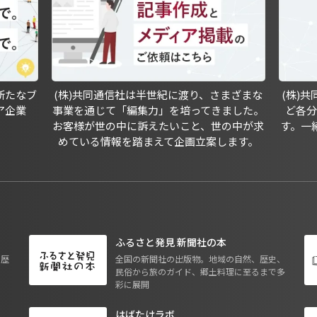
新たなブ
(株)共同通信社は半世紀に渡り、さまざまな
(株)
ア企業
事業を通じて「編集力」を培ってきました。
ど各
お客様が世の中に訴えたいこと、世の中が求
す。一
めている情報を踏まえて企画立案します。
ふるさと発見 新聞社の本
も歴
全国の新聞社の出版物。地域の自然、歴史、
民俗から旅のガイド、郷土料理に至るまで多
彩に展開
はばたけラボ