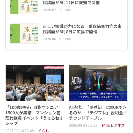
民講座が9月12日に愛知で開催
2026.07.13 13:00
正しい知識が力になる 重症筋無力症の市
民講座が8月8日に広島で開催
2026.06.15 13:00
「100歳現役」目指すシニア
AI時代、「暗黙知」は継承でき
1500人が集結 マンション管
るのか 「デジブレ」説明会／
理代務員イベント「うぇるねす
ラウンドテーブル
シップ」
2026.08.03 15:15
経済/ビジネス
2026.08.04 10:48
くらし