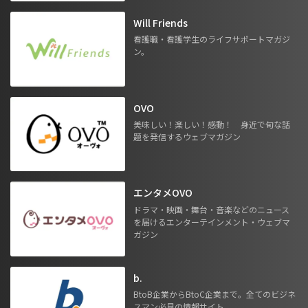
Will Friends
看護職・看護学生のライフサポートマガジ
ン。
OVO
美味しい！楽しい！感動！ 身近で旬な話
題を発信するウェブマガジン
エンタメOVO
ドラマ・映画・舞台・音楽などのニュース
を届けるエンターテインメント・ウェブマ
ガジン
b.
BtoB企業からBtoC企業まで。全てのビジネ
スマン必見の情報サイト