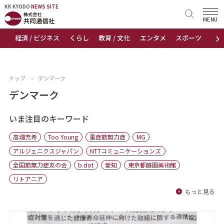
KK KYODO
KK KYODO
NEWS SITE
NEWS SITE
MENU
›
経済 / ビジネス
くらし
教育 / 文化
エンタメ
スポーツ
地
トップページ
お知らせ
トップ
›
デンマーク
ニュース
デンマーク
おすすめコンテンツ
いま注目のキーワード
高畑充希
Too Young
重症筋無力症
MG
出版物
アルジェニクスジャパン
NTTコミュニケーションズ
全国筋無力症友の会
b.dot
愛知
東京都庭園美術館
会社概要
リトアニア
もっと見る