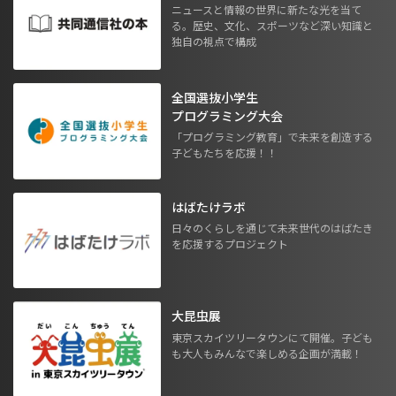
ニュースと情報の世界に新たな光を当て
る。歴史、文化、スポーツなど深い知識と
独自の視点で構成
全国選抜小学生
プログラミング大会
「プログラミング教育」で未来を創造する
子どもたちを応援！！
はばたけラボ
日々のくらしを通じて未来世代のはばたき
を応援するプロジェクト
大昆虫展
東京スカイツリータウンにて開催。子ども
も大人もみんなで楽しめる企画が満載！