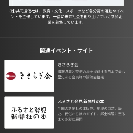
(株)共同通信社は、教育・文化・スポーツなど各分野の活動やイベ
ントを主催しています。一緒に未来社会を創り上げていく参加企
業を募集しています。
関連イベント・サイト
きさらぎ会
情報収集と交流の場を提供する日本で最も
歴史ある会員制の講演会組織
ふるさと発見 新聞社の本
全国の新聞社の出版物。地域の自然、歴
史、民俗から旅のガイド、郷土料理に至る
まで多彩に展開