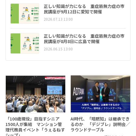
正しい知識が力になる 重症筋無力症の市
民講座が9月12日に愛知で開催
2026.07.13 13:00
正しい知識が力になる 重症筋無力症の市
民講座が8月8日に広島で開催
2026.06.15 13:00
「100歳現役」目指すシニア
AI時代、「暗黙知」は継承でき
1500人が集結 マンション管
るのか 「デジブレ」説明会／
理代務員イベント「うぇるねす
ラウンドテーブル
シップ」