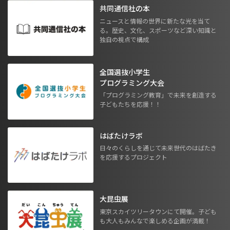
共同通信社の本
ニュースと情報の世界に新たな光を当て
る。歴史、文化、スポーツなど深い知識と
独自の視点で構成
全国選抜小学生
プログラミング大会
「プログラミング教育」で未来を創造する
子どもたちを応援！！
はばたけラボ
日々のくらしを通じて未来世代のはばたき
を応援するプロジェクト
大昆虫展
東京スカイツリータウンにて開催。子ども
も大人もみんなで楽しめる企画が満載！