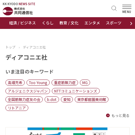
KK KYODO
KK KYODO
NEWS SITE
NEWS SITE
MENU
›
経済 / ビジネス
くらし
教育 / 文化
エンタメ
スポーツ
地
トップページ
お知らせ
トップ
›
ディアコニエ社
ニュース
ディアコニエ社
おすすめコンテンツ
いま注目のキーワード
高畑充希
Too Young
重症筋無力症
MG
出版物
アルジェニクスジャパン
NTTコミュニケーションズ
全国筋無力症友の会
b.dot
愛知
東京都庭園美術館
会社概要
リトアニア
もっと見る