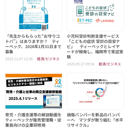
「先生からもらった“お守りコ
小児科受診判断支援サービス
トバ”」はありますか？ ティ
「こどもの症状 受診の目安ナ
ーペック、2026年1月31日まで
ビ」 ティーペックとレイヤ
募集
ードが開発し、福岡市で実証実
験
2025.11.07 12:36
経済/ビジネス
2025.05.27 09:56
経済/ビジネス
育児・介護支援策の解説動画を
損傷バンパーを新品のバンパ
ティーペックが販売管理職・従
ーへ マツダが取り組む「水平
業員向けの企業研修用
リサイクル」