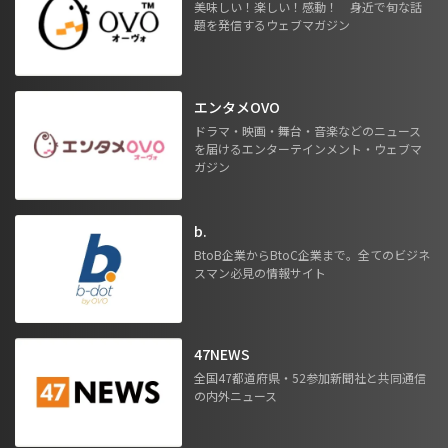
美味しい！楽しい！感動！ 身近で旬な話
題を発信するウェブマガジン
エンタメOVO
ドラマ・映画・舞台・音楽などのニュース
を届けるエンターテインメント・ウェブマ
ガジン
b.
BtoB企業からBtoC企業まで。全てのビジネ
スマン必見の情報サイト
47NEWS
全国47都道府県・52参加新聞社と共同通信
の内外ニュース