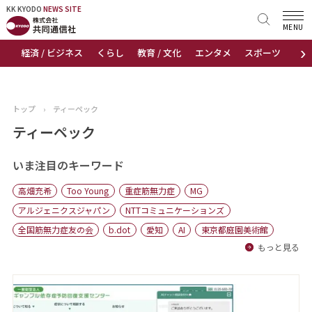
KK KYODO
KK KYODO
NEWS SITE
NEWS SITE
MENU
›
経済 / ビジネス
くらし
教育 / 文化
エンタメ
スポーツ
地
トップページ
お知らせ
トップ
›
ティーペック
ニュース
ティーペック
おすすめコンテンツ
いま注目のキーワード
高畑充希
Too Young
重症筋無力症
MG
出版物
アルジェニクスジャパン
NTTコミュニケーションズ
全国筋無力症友の会
b.dot
愛知
AI
東京都庭園美術館
会社概要
もっと見る