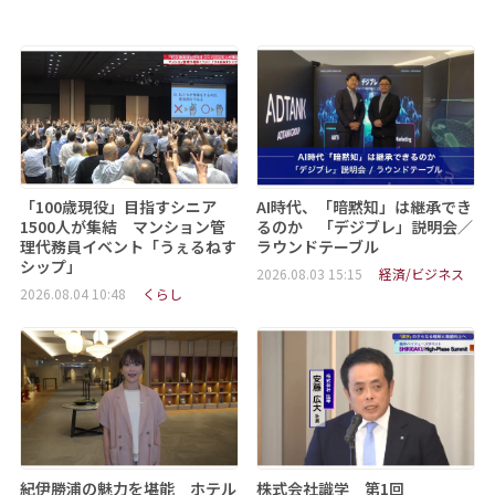
「100歳現役」目指すシニア
AI時代、「暗黙知」は継承でき
1500人が集結 マンション管
るのか 「デジブレ」説明会／
理代務員イベント「うぇるねす
ラウンドテーブル
シップ」
2026.08.03 15:15
経済/ビジネス
2026.08.04 10:48
くらし
紀伊勝浦の魅力を堪能 ホテル
株式会社識学 第1回