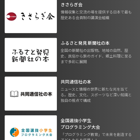
きさらぎ会
情報収集と交流の場を提供する日本で最も
歴史ある会員制の講演会組織
ふるさと発見 新聞社の本
全国の新聞社の出版物。地域の自然、歴
史、民俗から旅のガイド、郷土料理に至る
まで多彩に展開
共同通信社の本
ニュースと情報の世界に新たな光を当て
る。歴史、文化、スポーツなど深い知識と
独自の視点で構成
全国選抜小学生
プログラミング大会
「プログラミング教育」で未来を創造する
子どもたちを応援！！