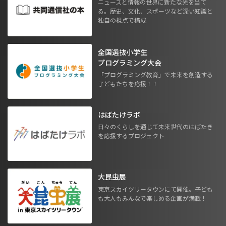
ニュースと情報の世界に新たな光を当て
る。歴史、文化、スポーツなど深い知識と
独自の視点で構成
全国選抜小学生
プログラミング大会
「プログラミング教育」で未来を創造する
子どもたちを応援！！
はばたけラボ
日々のくらしを通じて未来世代のはばたき
を応援するプロジェクト
大昆虫展
東京スカイツリータウンにて開催。子ども
も大人もみんなで楽しめる企画が満載！