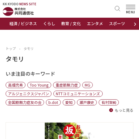
KK KYODO
KK KYODO
NEWS SITE
NEWS SITE
MENU
›
経済 / ビジネス
くらし
教育 / 文化
エンタメ
スポーツ
地
トップページ
お知らせ
トップ
›
タモリ
ニュース
タモリ
おすすめコンテンツ
いま注目のキーワード
高畑充希
Too Young
重症筋無力症
MG
出版物
アルジェニクスジャパン
NTTコミュニケーションズ
全国筋無力症友の会
b.dot
愛知
瀬戸康史
有村架純
会社概要
もっと見る