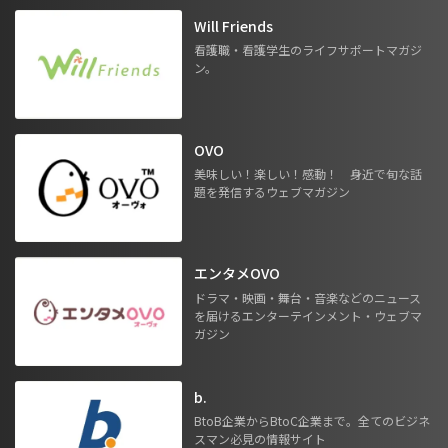
Will Friends
看護職・看護学生のライフサポートマガジ
ン。
OVO
美味しい！楽しい！感動！ 身近で旬な話
題を発信するウェブマガジン
エンタメOVO
ドラマ・映画・舞台・音楽などのニュース
を届けるエンターテインメント・ウェブマ
ガジン
b.
BtoB企業からBtoC企業まで。全てのビジネ
スマン必見の情報サイト