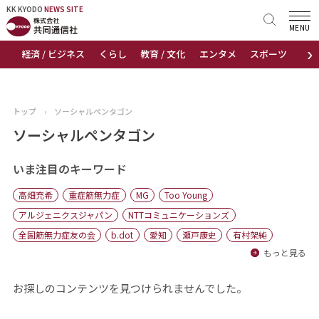
KK KYODO
KK KYODO
NEWS SITE
NEWS SITE
MENU
›
経済 / ビジネス
くらし
教育 / 文化
エンタメ
スポーツ
地
トップページ
お知らせ
トップ
›
ソーシャルペンタゴン
ニュース
ソーシャルペンタゴン
おすすめコンテンツ
いま注目のキーワード
高畑充希
重症筋無力症
MG
Too Young
出版物
アルジェニクスジャパン
NTTコミュニケーションズ
全国筋無力症友の会
b.dot
愛知
瀬戸康史
有村架純
会社概要
もっと見る
お探しのコンテンツを見つけられませんでした。