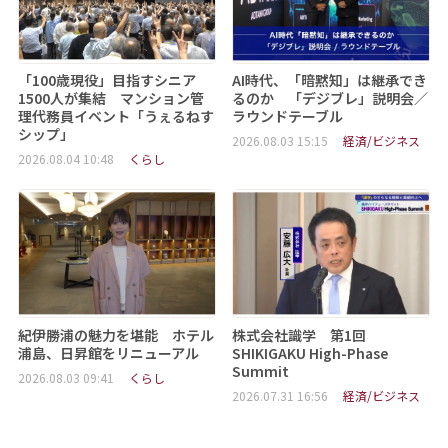
「100歳現役」目指すシニア
AI時代、「暗黙知」は継承でき
1500人が集結 マンション管
るのか 「デジブレ」説明会／
理代務員イベント「うぇるねす
ラウンドテーブル
シップ」
2026.08.03 15:15
経済/ビジネス
2026.08.04 10:48
くらし
紀伊勝浦の魅力を堪能 ホテル
株式会社識学 第1回
浦島、日昇館をリニューアル
SHIKIGAKU High-Phase
Summit
2026.08.03 09:41
くらし
2026.07.31 16:56
経済/ビジネス