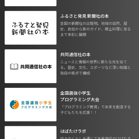
ふるさと発見 新聞社の本
全国の新聞社の出版物。地域の自然、歴
史、民俗から旅のガイド、郷土料理に至る
まで多彩に展開
共同通信社の本
ニュースと情報の世界に新たな光を当て
る。歴史、文化、スポーツなど深い知識と
独自の視点で構成
全国選抜小学生
プログラミング大会
「プログラミング教育」で未来を創造する
子どもたちを応援！！
はばたけラボ
日々のくらしを通じて未来世代のはばたき