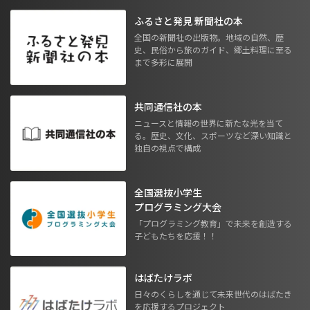
ふるさと発見 新聞社の本
全国の新聞社の出版物。地域の自然、歴
史、民俗から旅のガイド、郷土料理に至る
まで多彩に展開
共同通信社の本
ニュースと情報の世界に新たな光を当て
る。歴史、文化、スポーツなど深い知識と
独自の視点で構成
全国選抜小学生
プログラミング大会
「プログラミング教育」で未来を創造する
子どもたちを応援！！
はばたけラボ
日々のくらしを通じて未来世代のはばたき
を応援するプロジェクト