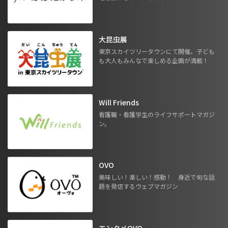
大昆虫展
東京スカイツリータウンにて開催。子ども
も大人もみんなで楽しめる企画が満載！
Will Friends
看護職・看護学生のライフサポートマガジ
ン。
OVO
美味しい！楽しい！感動！ 身近で旬な話
題を発信するウェブマガジン
エンタメOVO