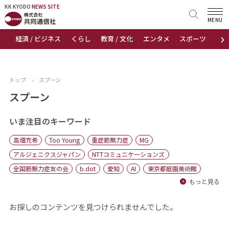
KK KYODO
KK KYODO
NEWS SITE
NEWS SITE
MENU
›
経済 / ビジネス
くらし
教育 / 文化
エンタメ
スポーツ
地
トップページ
お知らせ
トップ
›
スプーン
ニュース
スプーン
おすすめコンテンツ
いま注目のキーワード
高畑充希
Too Young
重症筋無力症
MG
出版物
アルジェニクスジャパン
NTTコミュニケーションズ
全国筋無力症友の会
b.dot
愛知
AI
東京都庭園美術館
会社概要
もっと見る
お探しのコンテンツを見つけられませんでした。