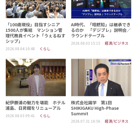
「100歳現役」目指すシニア
AI時代、「暗黙知」は継承でき
1500人が集結 マンション管
るのか 「デジブレ」説明会／
理代務員イベント「うぇるねす
ラウンドテーブル
シップ」
2026.08.03 15:15
経済/ビジネス
2026.08.04 10:48
くらし
紀伊勝浦の魅力を堪能 ホテル
株式会社識学 第1回
浦島、日昇館をリニューアル
SHIKIGAKU High-Phase
Summit
2026.08.03 09:41
くらし
2026.07.31 16:56
経済/ビジネス