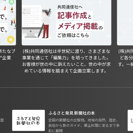
新たなブ
(株)共同通信社は半世紀に渡り、さまざまな
(株)
ア企業
事業を通じて「編集力」を培ってきました。
ど各
お客様が世の中に訴えたいこと、世の中が求
す。一
めている情報を踏まえて企画立案します。
ふるさと発見 新聞社の本
も歴
全国の新聞社の出版物。地域の自然、歴史、
民俗から旅のガイド、郷土料理に至るまで多
彩に展開