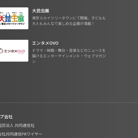
大昆虫展
東京スカイツリータウンにて開催。子どもも
大人もみんなで楽しめる企画が満載！
エンタメOVO
ドラマ・映画・舞台・音楽などのニュースを
届けるエンターテインメント・ウェブマガジ
ン
プ会社
般社団法人 共同通信社
式会社共同通信PRワイヤー