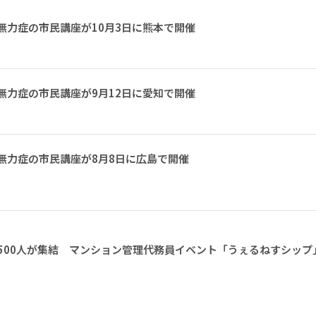
無力症の市民講座が10月3日に熊本で開催
無力症の市民講座が9月12日に愛知で開催
無力症の市民講座が8月8日に広島で開催
1500人が集結 マンション管理代務員イベント「うぇるねすシップ