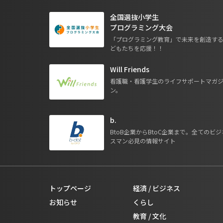
全国選抜小学生
プログラミング大会
「プログラミング教育」で未来を創造す
どもたちを応援！！
Will Friends
看護職・看護学生のライフサポートマガ
ン。
b.
BtoB企業からBtoC企業まで。全てのビジ
スマン必見の情報サイト
トップページ
経済 / ビジネス
お知らせ
くらし
教育 / 文化