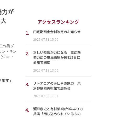
魅力が
の大
アクセスランキング
1.
円定期預金金利改定のお知らせ
2026.07.31 15:00
工作員ゾ
カン・キン
2.
正しい知識が力になる 重症筋
（ジョ…
無力症の市民講座が9月12日に
愛知で開催
2026.07.13 13:00
います」
3.
リトアニアの手仕事の魅力 東
京都庭園美術館で展覧会
2026.07.30 11:01
4.
瀬戸康史と有村架純が9年ぶりの
共演「閉じ込められているもの