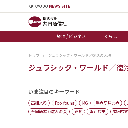
KK KYODO
NEWS SITE
経済 / ビジネス
くらし
トップ
›
ジュラシック・ワールド／復活の大地
トップページ
ジュラシック・ワールド／復
お知らせ
いま注目のキーワード
高畑充希
Too Young
MG
重症筋無力症
全国筋無力症友の会
愛知
瀬戸康史
有村架