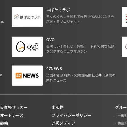
はばたけラボ
日々のくらしを通じて未来世代のはばたきを
応援するプロジェクト
る子
OVO
ジ
美味しい！楽しい！感動！ 身近で旬な話題
を発信するウェブマガジン
47NEWS
ネ
全国47都道府県・52参加新聞社と共同通信の
内外ニュース
天皇杯サッカー
出版物
グルー
オートレース
プライバシーポリシー
- 一
競輪
運営メディア
- 株