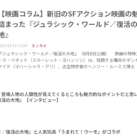
【映画コラム】新旧のSFアクション映画の
詰まった『ジュラシック・ワールド／復活
地』
025.08.10 12:00
エンタメ
『ジュラシック・ワールド／復活の大地』（8月8日公開） 熟練の特殊
ーラ・ベネット（スカーレット・ヨハンソン）は、信頼する傭兵のダン
ケイド（マハーシャラ・アリ）、古生物学者のヘンリー・ルーミス博士
、登場人物の人間性が見えてくるところも魅力的なポイントだと思
復活の大地』【インタビュー】
ド／復活の大地』と人気玩具「うまれて！ウーモ」がコラボ