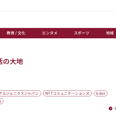
教育 / 文化
エンタメ
スポーツ
地域
経済 / ビジネス
誰もが輝いて働く社会へ
活の大地
くらし
天皇杯サッカー
教育 / 文化
オートレース
エンタメ
競輪
スポーツ
ボートレース
地域
棋王戦
アルジェニクスジャパン
NTTコミュニケーションズ
b.dot
キーパーソン
女流本因坊戦
純