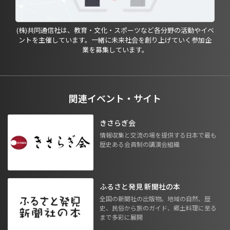
(株)共同通信社は、教育・文化・スポーツなど各分野の活動やイベ
ントを主催しています。一緒に未来社会を創り上げていく参加企
業を募集しています。
関連イベント・サイト
きさらぎ会
情報収集と交流の場を提供する日本で最も
歴史ある会員制の講演会組織
ふるさと発見 新聞社の本
全国の新聞社の出版物。地域の自然、歴
史、民俗から旅のガイド、郷土料理に至る
まで多彩に展開