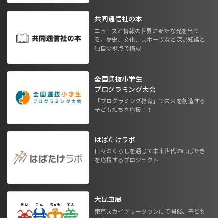
共同通信社の本
ニュースと情報の世界に新たな光を当て
る。歴史、文化、スポーツなど深い知識と
独自の視点で構成
全国選抜小学生
プログラミング大会
「プログラミング教育」で未来を創造する
子どもたちを応援！！
はばたけラボ
日々のくらしを通じて未来世代のはばたき
を応援するプロジェクト
大昆虫展
東京スカイツリータウンにて開催。子ども