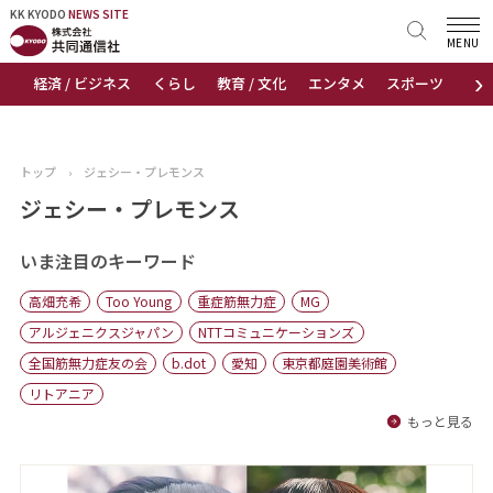
KK KYODO
KK KYODO
NEWS SITE
NEWS SITE
MENU
›
経済 / ビジネス
くらし
教育 / 文化
エンタメ
スポーツ
地
トップページ
お知らせ
トップ
›
ジェシー・プレモンス
ニュース
ジェシー・プレモンス
おすすめコンテンツ
いま注目のキーワード
高畑充希
Too Young
重症筋無力症
MG
出版物
アルジェニクスジャパン
NTTコミュニケーションズ
全国筋無力症友の会
b.dot
愛知
東京都庭園美術館
会社概要
リトアニア
もっと見る