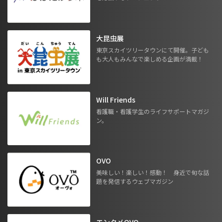
大昆虫展
東京スカイツリータウンにて開催。子ども
も大人もみんなで楽しめる企画が満載！
Will Friends
看護職・看護学生のライフサポートマガジ
ン。
OVO
美味しい！楽しい！感動！ 身近で旬な話
題を発信するウェブマガジン
エンタメOVO