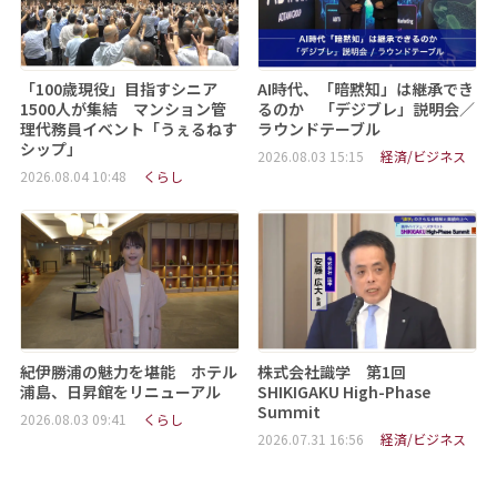
「100歳現役」目指すシニア
AI時代、「暗黙知」は継承でき
1500人が集結 マンション管
るのか 「デジブレ」説明会／
理代務員イベント「うぇるねす
ラウンドテーブル
シップ」
2026.08.03 15:15
経済/ビジネス
2026.08.04 10:48
くらし
紀伊勝浦の魅力を堪能 ホテル
株式会社識学 第1回
浦島、日昇館をリニューアル
SHIKIGAKU High-Phase
Summit
2026.08.03 09:41
くらし
2026.07.31 16:56
経済/ビジネス