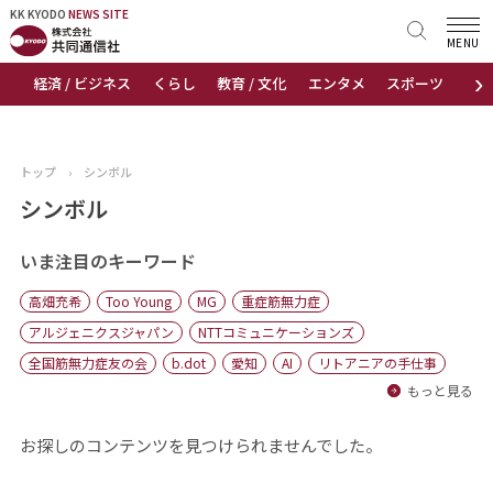
KK KYODO
KK KYODO
NEWS SITE
NEWS SITE
MENU
›
経済 / ビジネス
くらし
教育 / 文化
エンタメ
スポーツ
地
トップページ
お知らせ
トップ
›
シンボル
ニュース
シンボル
おすすめコンテンツ
いま注目のキーワード
高畑充希
Too Young
MG
重症筋無力症
出版物
アルジェニクスジャパン
NTTコミュニケーションズ
全国筋無力症友の会
b.dot
愛知
AI
リトアニアの手仕事
会社概要
もっと見る
お探しのコンテンツを見つけられませんでした。