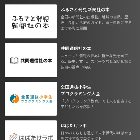
ふるさと発見 新聞社の本
全国の新聞社の出版物。地域の自然、歴
史、民俗から旅のガイド、郷土料理に至る
まで多彩に展開
共同通信社の本
ニュースと情報の世界に新たな光を当て
る。歴史、文化、スポーツなど深い知識と
独自の視点で構成
全国選抜小学生
プログラミング大会
「プログラミング教育」で未来を創造する
子どもたちを応援！！
はばたけラボ
日々のくらしを通じて未来世代のはばたき
を応援するプロジェクト