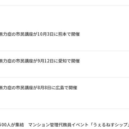
無力症の市民講座が10月3日に熊本で開催
無力症の市民講座が9月12日に愛知で開催
無力症の市民講座が8月8日に広島で開催
1500人が集結 マンション管理代務員イベント「うぇるねすシップ