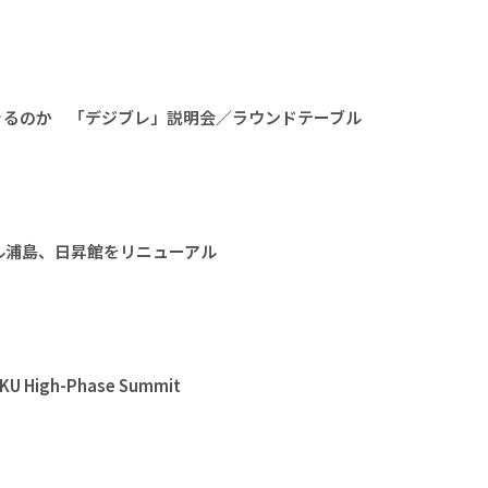
きるのか 「デジブレ」説明会／ラウンドテーブル
ル浦島、日昇館をリニューアル
High-Phase Summit