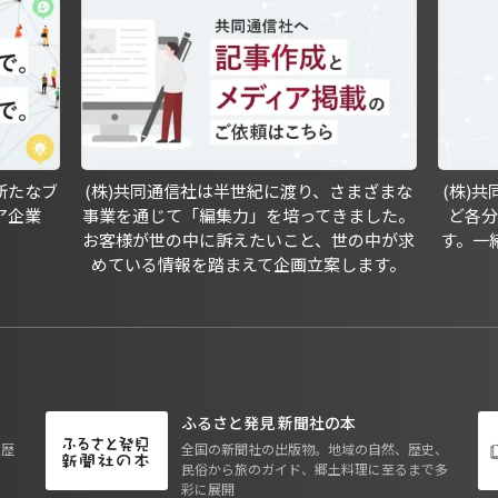
新たなブ
(株)共同通信社は半世紀に渡り、さまざまな
(株)
ア企業
事業を通じて「編集力」を培ってきました。
ど各
お客様が世の中に訴えたいこと、世の中が求
す。一
めている情報を踏まえて企画立案します。
ふるさと発見 新聞社の本
も歴
全国の新聞社の出版物。地域の自然、歴史、
民俗から旅のガイド、郷土料理に至るまで多
彩に展開