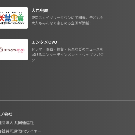
大昆虫展
東京スカイツリータウンにて開催。子どもも
大人もみんなで楽しめる企画が満載！
エンタメOVO
ドラマ・映画・舞台・音楽などのニュースを
届けるエンターテインメント・ウェブマガジ
ン
プ会社
般社団法人 共同通信社
式会社共同通信PRワイヤー