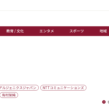
教育 / 文化
エンタメ
スポーツ
地域
経済 / ビジネス
誰もが輝いて働く社会へ
くらし
天皇杯サッカー
教育 / 文化
オートレース
エンタメ
競輪
スポーツ
ボートレース
地域
棋王戦
アルジェニクスジャパン
NTTコミュニケーションズ
キーパーソン
女流本因坊戦
有村架純