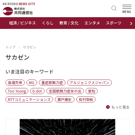
KK KYODO
KK KYODO
NEWS SITE
NEWS SITE
MENU
›
経済 / ビジネス
くらし
教育 / 文化
エンタメ
スポーツ
地
トップページ
お知らせ
トップ
›
サカゼン
ニュース
サカゼン
おすすめコンテンツ
いま注目のキーワード
高畑充希
MG
重症筋無力症
アルジェニクスジャパン
出版物
Too Young
b.dot
全国筋無力症友の会
愛知
NTTコミュニケーションズ
瀬戸康史
有村架純
会社概要
もっと見る