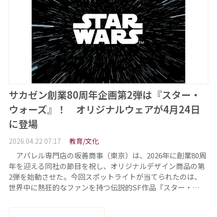
サカゼン創業80周年企画第2弾は『スター・
ウォーズ』！ オリジナルウェアが4月24日
に登場
2026.04.22 07:17
教育/文化
アパレル専門店の坂善商事（東京）は、2026年に創業80周
年を迎える同社の節目を祝し、オリジナルデザイン商品の第
2弾を始動させた。今回スポットライトが当てられたのは、
世界中に熱狂的なファンを持つ伝説的SF作品『スター・…