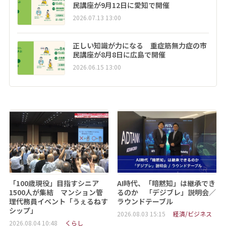
民講座が9月12日に愛知で開催
2026.07.13 13:00
正しい知識が力になる 重症筋無力症の市
民講座が8月8日に広島で開催
2026.06.15 13:00
「100歳現役」目指すシニア
AI時代、「暗黙知」は継承でき
1500人が集結 マンション管
るのか 「デジブレ」説明会／
理代務員イベント「うぇるねす
ラウンドテーブル
シップ」
2026.08.03 15:15
経済/ビジネス
2026.08.04 10:48
くらし