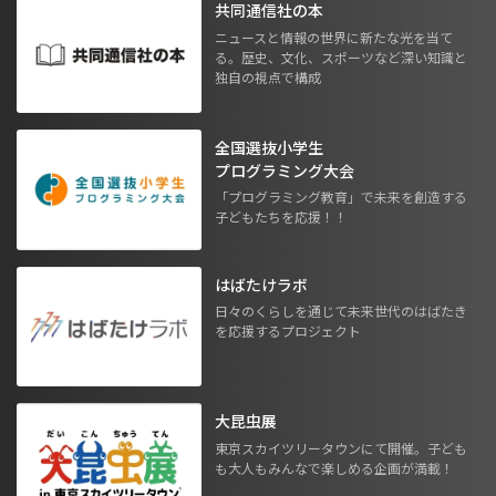
共同通信社の本
ニュースと情報の世界に新たな光を当て
る。歴史、文化、スポーツなど深い知識と
独自の視点で構成
全国選抜小学生
プログラミング大会
「プログラミング教育」で未来を創造する
子どもたちを応援！！
はばたけラボ
日々のくらしを通じて未来世代のはばたき
を応援するプロジェクト
大昆虫展
東京スカイツリータウンにて開催。子ども
も大人もみんなで楽しめる企画が満載！