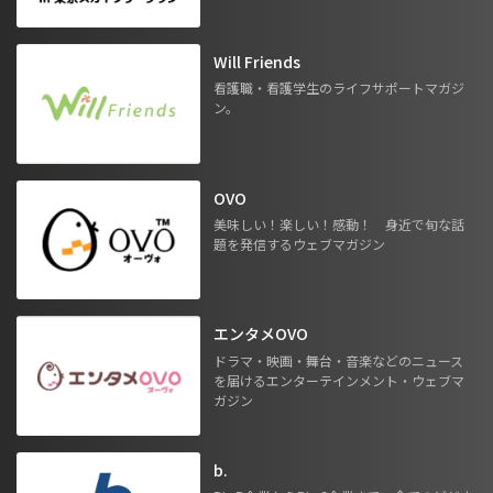
Will Friends
看護職・看護学生のライフサポートマガジ
ン。
OVO
美味しい！楽しい！感動！ 身近で旬な話
題を発信するウェブマガジン
エンタメOVO
ドラマ・映画・舞台・音楽などのニュース
を届けるエンターテインメント・ウェブマ
ガジン
b.