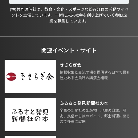
(株)共同通信社は、教育・文化・スポーツなど各分野の活動やイベ
ントを主催しています。一緒に未来社会を創り上げていく参加企
業を募集しています。
関連イベント・サイト
きさらぎ会
情報収集と交流の場を提供する日本で最も
歴史ある会員制の講演会組織
ふるさと発見 新聞社の本
全国の新聞社の出版物。地域の自然、歴
史、民俗から旅のガイド、郷土料理に至る
まで多彩に展開