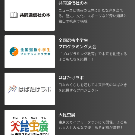
共同通信社の本
ニュースと情報の世界に新たな光を当て
る。歴史、文化、スポーツなど深い知識と
独自の視点で構成
全国選抜小学生
プログラミング大会
「プログラミング教育」で未来を創造する
子どもたちを応援！！
はばたけラボ
日々のくらしを通じて未来世代のはばたき
を応援するプロジェクト
大昆虫展
東京スカイツリータウンにて開催。子ども
も大人もみんなで楽しめる企画が満載！