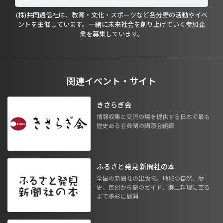
(株)共同通信社は、教育・文化・スポーツなど各分野の活動やイベ
ントを主催しています。一緒に未来社会を創り上げていく参加企
業を募集しています。
関連イベント・サイト
きさらぎ会
情報収集と交流の場を提供する日本で最も
歴史ある会員制の講演会組織
ふるさと発見 新聞社の本
全国の新聞社の出版物。地域の自然、歴
史、民俗から旅のガイド、郷土料理に至る
まで多彩に展開