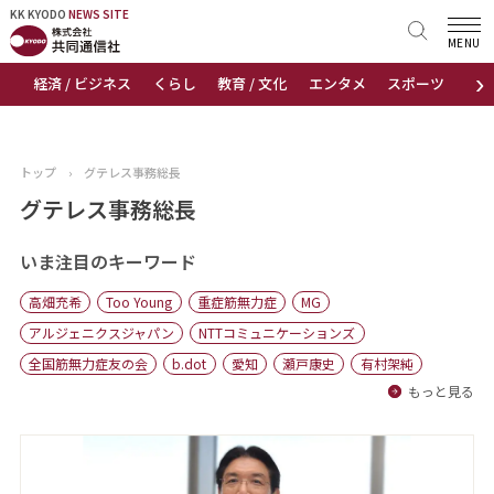
KK KYODO
KK KYODO
NEWS SITE
NEWS SITE
MENU
›
経済 / ビジネス
くらし
教育 / 文化
エンタメ
スポーツ
地
トップページ
お知らせ
トップ
›
グテレス事務総長
ニュース
グテレス事務総長
おすすめコンテンツ
いま注目のキーワード
高畑充希
Too Young
重症筋無力症
MG
出版物
アルジェニクスジャパン
NTTコミュニケーションズ
全国筋無力症友の会
b.dot
愛知
瀬戸康史
有村架純
会社概要
もっと見る