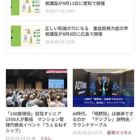
民講座が9月12日に愛知で開催
2026.07.13 13:00
正しい知識が力になる 重症筋無力症の市
民講座が8月8日に広島で開催
2026.06.15 13:00
「100歳現役」目指すシニア
AI時代、「暗黙知」は継承でき
1500人が集結 マンション管
るのか 「デジブレ」説明会／
理代務員イベント「うぇるねす
ラウンドテーブル
シップ」
2026.08.03 15:15
経済/ビジネス
2026.08.04 10:48
くらし