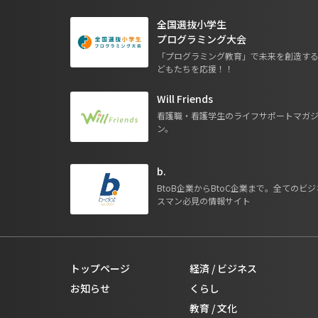
全国選抜小学生
プログラミング大会
「プログラミング教育」で未来を創造す
どもたちを応援！！
Will Friends
看護職・看護学生のライフサポートマガ
ン。
b.
BtoB企業からBtoC企業まで。全てのビジ
スマン必見の情報サイト
トップページ
経済 / ビジネス
お知らせ
くらし
教育 / 文化