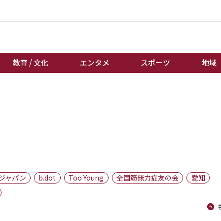
教育 / 文化
エンタメ
スポーツ
地域
経済 / ビジネス
誰もが輝いて働く社会へ
くらし
天皇杯サッカー
教育 / 文化
オートレース
エンタメ
競輪
スポーツ
ボートレース
地域
棋王戦
ジャパン
b.dot
Too Young
全国筋無力症友の会
愛知
キーパーソン
女流本因坊戦