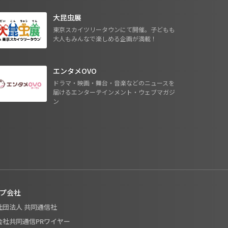
大昆虫展
東京スカイツリータウンにて開催。子どもも
大人もみんなで楽しめる企画が満載！
エンタメOVO
ドラマ・映画・舞台・音楽などのニュースを
届けるエンターテインメント・ウェブマガジ
ン
プ会社
般社団法人 共同通信社
式会社共同通信PRワイヤー