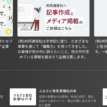
新たなブ
(株)共同通信社は半世紀に渡り、さまざまな
(株)
ア企業
事業を通じて「編集力」を培ってきました。
ど各
お客様が世の中に訴えたいこと、世の中が求
す。一
めている情報を踏まえて企画立案します。
ふるさと発見 新聞社の本
も歴
全国の新聞社の出版物。地域の自然、歴史、
民俗から旅のガイド、郷土料理に至るまで多
彩に展開