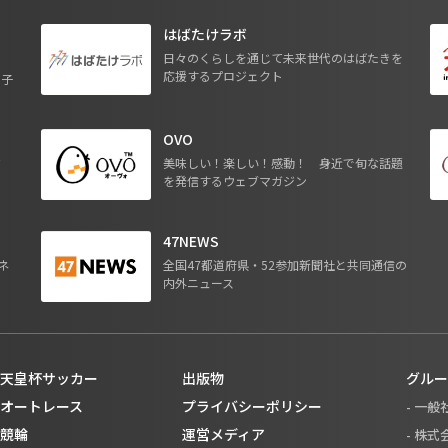
はばたけラボ
日々のくらしを通じて未来世代のはばたきを
応援するプロジェクト
る子
OVO
ジ
美味しい！楽しい！感動！ 身近で旬な話題
を発信するウェブマガジン
47NEWS
ネ
全国47都道府県・52参加新聞社と共同通信の
内外ニュース
天皇杯サッカー
出版物
グルー
オートレース
プライバシーポリシー
- 一
競輪
運営メディア
- 株