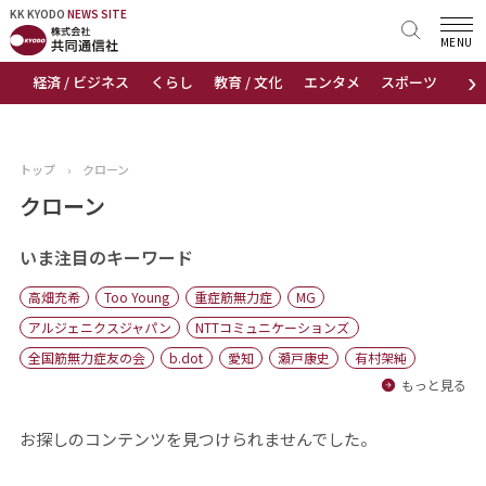
KK KYODO
KK KYODO
NEWS SITE
NEWS SITE
MENU
›
経済 / ビジネス
くらし
教育 / 文化
エンタメ
スポーツ
地
トップページ
お知らせ
トップ
›
クローン
ニュース
クローン
おすすめコンテンツ
いま注目のキーワード
高畑充希
Too Young
重症筋無力症
MG
出版物
アルジェニクスジャパン
NTTコミュニケーションズ
全国筋無力症友の会
b.dot
愛知
瀬戸康史
有村架純
会社概要
もっと見る
お探しのコンテンツを見つけられませんでした。