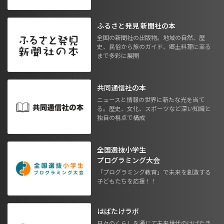
ふるさと発見 新聞社の本
全国の新聞社の出版物。地域の自然、歴
史、民俗から旅のガイド、郷土料理に至る
まで多彩に展開
共同通信社の本
ニュースと情報の世界に新たな光を当て
る。歴史、文化、スポーツなど深い知識と
独自の視点で構成
全国選抜小学生
プログラミング大会
「プログラミング教育」で未来を創造する
子どもたちを応援！！
はばたけラボ
日々のくらしを通じて未来世代のはばたき