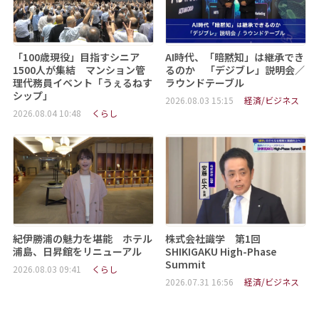
「100歳現役」目指すシニア
AI時代、「暗黙知」は継承でき
1500人が集結 マンション管
るのか 「デジブレ」説明会／
理代務員イベント「うぇるねす
ラウンドテーブル
シップ」
2026.08.03 15:15
経済/ビジネス
2026.08.04 10:48
くらし
紀伊勝浦の魅力を堪能 ホテル
株式会社識学 第1回
浦島、日昇館をリニューアル
SHIKIGAKU High-Phase
Summit
2026.08.03 09:41
くらし
2026.07.31 16:56
経済/ビジネス