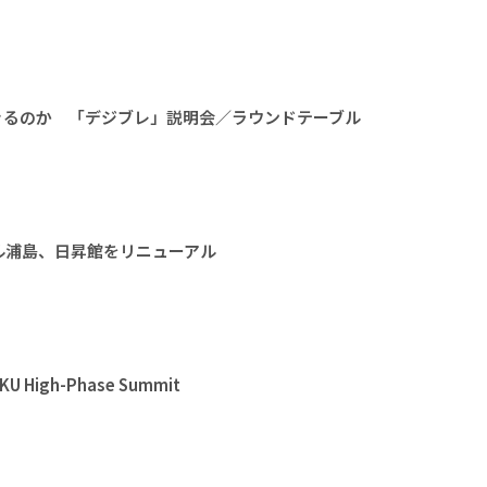
きるのか 「デジブレ」説明会／ラウンドテーブル
ル浦島、日昇館をリニューアル
High-Phase Summit