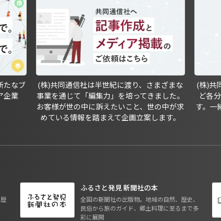
新たなブ
(株)共同通信社は半世紀に渡り、さまざまな
(株)
ア企業
事業を通じて「編集力」を培ってきました。
ど各
お客様が世の中に訴えたいこと、世の中が求
す。一
めている情報を踏まえて企画立案します。
ふるさと発見 新聞社の本
も歴
全国の新聞社の出版物。地域の自然、歴史、
民俗から旅のガイド、郷土料理に至るまで多
彩に展開