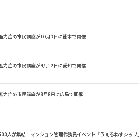
無力症の市民講座が10月3日に熊本で開催
無力症の市民講座が9月12日に愛知で開催
無力症の市民講座が8月8日に広島で開催
1500人が集結 マンション管理代務員イベント「うぇるねすシップ