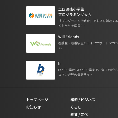
全国選抜小学生
プログラミング大会
「プログラミング教育」で未来を創造す
どもたちを応援！！
Will Friends
看護職・看護学生のライフサポートマガ
ン。
b.
BtoB企業からBtoC企業まで。全てのビジ
スマン必見の情報サイト
トップページ
経済 / ビジネス
お知らせ
くらし
教育 / 文化