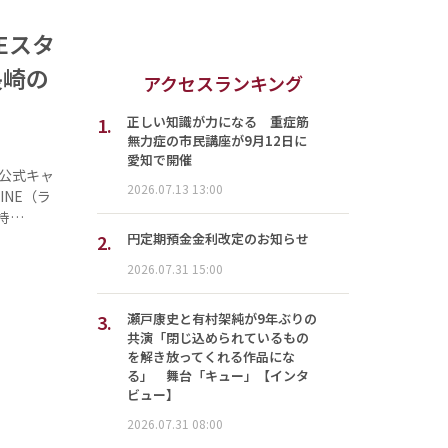
Eスタ
長崎の
アクセスランキング
1.
正しい知識が力になる 重症筋
無力症の市民講座が9月12日に
愛知で開催
公式キャ
2026.07.13 13:00
NE（ラ
持…
2.
円定期預金金利改定のお知らせ
2026.07.31 15:00
3.
瀬戸康史と有村架純が9年ぶりの
共演「閉じ込められているもの
を解き放ってくれる作品にな
る」 舞台「キュー」【インタ
ビュー】
2026.07.31 08:00