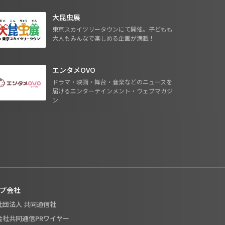
大昆虫展
東京スカイツリータウンにて開催。子どもも
大人もみんなで楽しめる企画が満載！
エンタメOVO
ドラマ・映画・舞台・音楽などのニュースを
届けるエンターテインメント・ウェブマガジ
ン
プ会社
般社団法人 共同通信社
式会社共同通信PRワイヤー