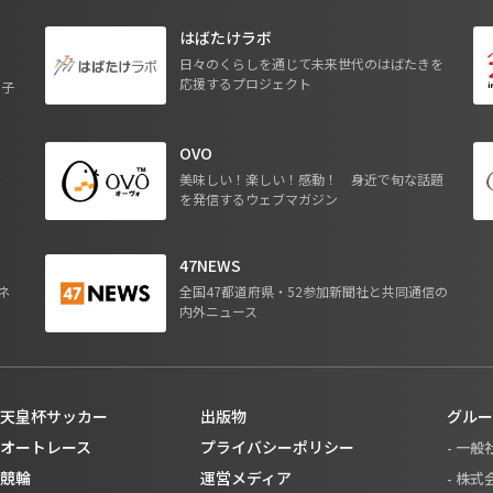
はばたけラボ
日々のくらしを通じて未来世代のはばたきを
応援するプロジェクト
る子
OVO
ジ
美味しい！楽しい！感動！ 身近で旬な話題
を発信するウェブマガジン
47NEWS
ネ
全国47都道府県・52参加新聞社と共同通信の
内外ニュース
天皇杯サッカー
出版物
グルー
オートレース
プライバシーポリシー
- 一
競輪
運営メディア
- 株