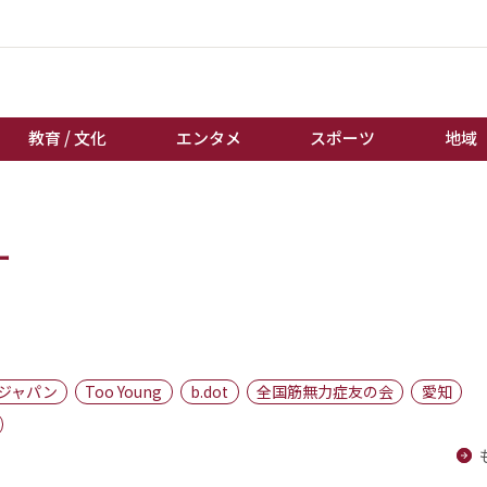
教育 / 文化
エンタメ
スポーツ
地域
経済 / ビジネス
誰もが輝いて働く社会へ
ー
くらし
天皇杯サッカー
教育 / 文化
オートレース
エンタメ
競輪
スポーツ
ボートレース
地域
棋王戦
ジャパン
Too Young
b.dot
全国筋無力症友の会
愛知
キーパーソン
女流本因坊戦