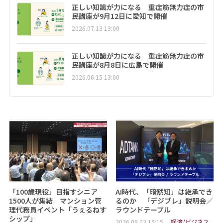
正しい知識が力になる 重症筋無力症の市
民講座が9月12日に愛知で開催
2026.07.13 13:00
正しい知識が力になる 重症筋無力症の市
民講座が8月8日に広島で開催
2026.06.15 13:00
「100歳現役」目指すシニア
AI時代、「暗黙知」は継承でき
1500人が集結 マンション管
るのか 「デジブレ」説明会／
理代務員イベント「うぇるねす
ラウンドテーブル
シップ」
2026.08.03 15:15
経済/ビジネス