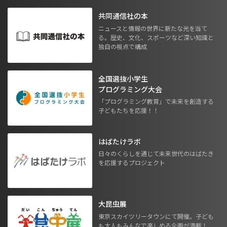
共同通信社の本
ニュースと情報の世界に新たな光を当て
る。歴史、文化、スポーツなど深い知識と
独自の視点で構成
全国選抜小学生
プログラミング大会
「プログラミング教育」で未来を創造する
子どもたちを応援！！
はばたけラボ
日々のくらしを通じて未来世代のはばたき
を応援するプロジェクト
大昆虫展
東京スカイツリータウンにて開催。子ども
も大人もみんなで楽しめる企画が満載！