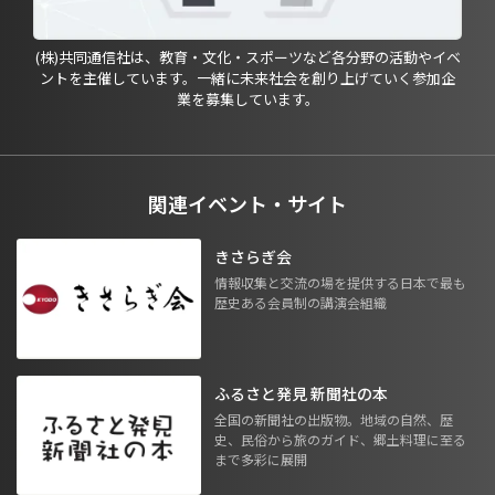
(株)共同通信社は、教育・文化・スポーツなど各分野の活動やイベ
ントを主催しています。一緒に未来社会を創り上げていく参加企
業を募集しています。
関連イベント・サイト
きさらぎ会
情報収集と交流の場を提供する日本で最も
歴史ある会員制の講演会組織
ふるさと発見 新聞社の本
全国の新聞社の出版物。地域の自然、歴
史、民俗から旅のガイド、郷土料理に至る
まで多彩に展開