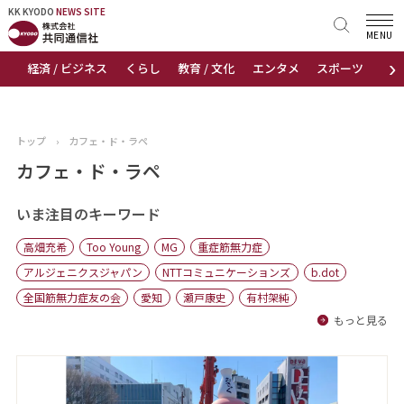
KK KYODO
KK KYODO
NEWS SITE
NEWS SITE
MENU
›
経済 / ビジネス
くらし
教育 / 文化
エンタメ
スポーツ
地
トップページ
お知らせ
トップ
›
カフェ・ド・ラペ
ニュース
カフェ・ド・ラペ
おすすめコンテンツ
いま注目のキーワード
高畑充希
Too Young
MG
重症筋無力症
出版物
アルジェニクスジャパン
NTTコミュニケーションズ
b.dot
全国筋無力症友の会
愛知
瀬戸康史
有村架純
会社概要
もっと見る