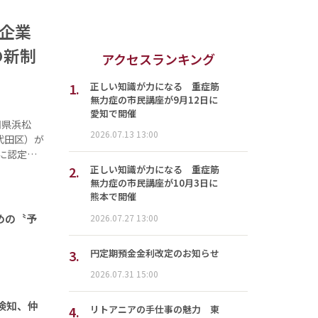
進企業
の新制
アクセスランキング
1.
正しい知識が力になる 重症筋
無力症の市民講座が9月12日に
愛知で開催
岡県浜松
2026.07.13 13:00
代田区）が
に認定…
2.
正しい知識が力になる 重症筋
無力症の市民講座が10月3日に
熊本で開催
めの〝予
2026.07.27 13:00
3.
円定期預金金利改定のお知らせ
2026.07.31 15:00
検知、仲
4.
リトアニアの手仕事の魅力 東