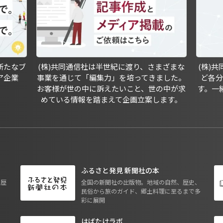
新たなブ
(株)共同通信社は半世紀に渡り、さまざまな
(株)
ア企業
事業を通じて「編集力」を培ってきました。
ど各
お客様が世の中に訴えたいこと、世の中が求
す。一
めている情報を踏まえて企画立案します。
ふるさと発見 新聞社の本
も歴
全国の新聞社の出版物。地域の自然、歴史、
民俗から旅のガイド、郷土料理に至るまで多
彩に展開
はばたけラボ