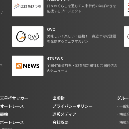
日々のくらしを通じて未来世代のはばたきを
応援するプロジェクト
る子
OVO
ジ
美味しい！楽しい！感動！ 身近で旬な話題
を発信するウェブマガジン
47NEWS
ネ
全国47都道府県・52参加新聞社と共同通信の
内外ニュース
天皇杯サッカー
出版物
グルー
オートレース
プライバシーポリシー
- 一
競輪
運営メディア
- 株
ボートレース
会社概要
- 株