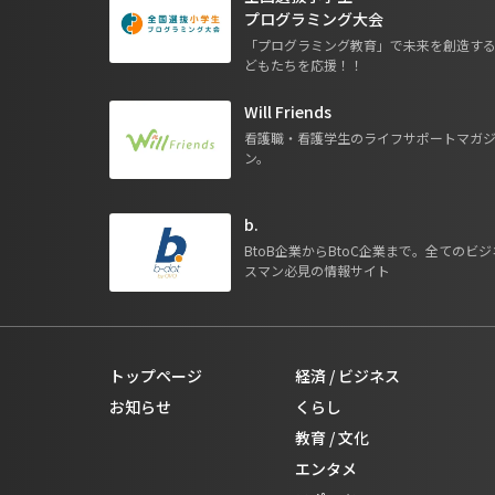
プログラミング大会
「プログラミング教育」で未来を創造す
どもたちを応援！！
Will Friends
看護職・看護学生のライフサポートマガ
ン。
b.
BtoB企業からBtoC企業まで。全てのビジ
スマン必見の情報サイト
トップページ
経済 / ビジネス
お知らせ
くらし
教育 / 文化
エンタメ