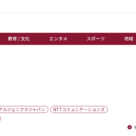
教育 / 文化
エンタメ
スポーツ
地域
経済 / ビジネス
誰もが輝いて働く社会へ
くらし
天皇杯サッカー
教育 / 文化
オートレース
エンタメ
競輪
スポーツ
ボートレース
地域
棋王戦
アルジェニクスジャパン
NTTコミュニケーションズ
キーパーソン
女流本因坊戦