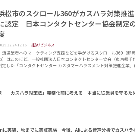
浜松市のスクロール360がカスハラ対策推
に認定 日本コンタクトセンター協会制定
度
025.12.24 12:16
経済/ビジネス
流通業者へのマーケティング支援などを手がけるスクロール360（静
市）はこのほど、一般社団法人日本コンタクトセンター協会（東京都千
制定した「コンタクトセンター カスタマーハラスメント対策推進企業」
様 「カスハラ対策法」義務化前に考える 本当に従業員を守るた
comに実装、秋までに実証実験 今後、AIによる音声分析でカスハラ