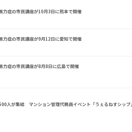
無力症の市民講座が10月3日に熊本で開催
無力症の市民講座が9月12日に愛知で開催
無力症の市民講座が8月8日に広島で開催
1500人が集結 マンション管理代務員イベント「うぇるねすシップ