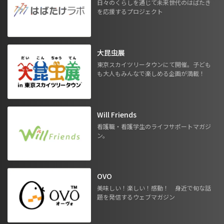
日々のくらしを通じて未来世代のはばたき
を応援するプロジェクト
大昆虫展
東京スカイツリータウンにて開催。子ども
も大人もみんなで楽しめる企画が満載！
Will Friends
看護職・看護学生のライフサポートマガジ
ン。
OVO
美味しい！楽しい！感動！ 身近で旬な話
題を発信するウェブマガジン