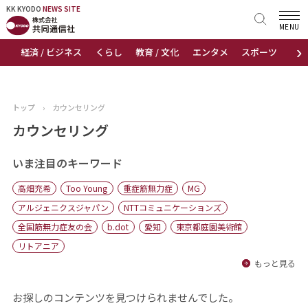
KK KYODO
KK KYODO
NEWS SITE
NEWS SITE
MENU
›
経済 / ビジネス
くらし
教育 / 文化
エンタメ
スポーツ
地
トップページ
お知らせ
トップ
›
カウンセリング
ニュース
カウンセリング
おすすめコンテンツ
いま注目のキーワード
高畑充希
Too Young
重症筋無力症
MG
出版物
アルジェニクスジャパン
NTTコミュニケーションズ
全国筋無力症友の会
b.dot
愛知
東京都庭園美術館
会社概要
リトアニア
もっと見る
お探しのコンテンツを見つけられませんでした。