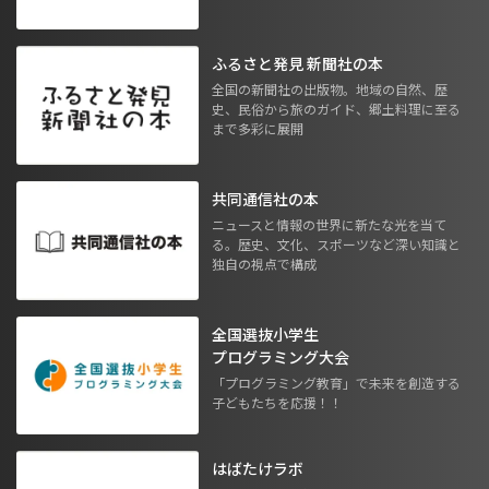
ふるさと発見 新聞社の本
全国の新聞社の出版物。地域の自然、歴
史、民俗から旅のガイド、郷土料理に至る
まで多彩に展開
共同通信社の本
ニュースと情報の世界に新たな光を当て
る。歴史、文化、スポーツなど深い知識と
独自の視点で構成
全国選抜小学生
プログラミング大会
「プログラミング教育」で未来を創造する
子どもたちを応援！！
はばたけラボ