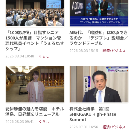
「100歳現役」目指すシニア
AI時代、「暗黙知」は継承でき
1500人が集結 マンション管
るのか 「デジブレ」説明会／
理代務員イベント「うぇるねす
ラウンドテーブル
シップ」
2026.08.03 15:15
経済/ビジネス
2026.08.04 10:48
くらし
紀伊勝浦の魅力を堪能 ホテル
株式会社識学 第1回
浦島、日昇館をリニューアル
SHIKIGAKU High-Phase
Summit
2026.08.03 09:41
くらし
2026.07.31 16:56
経済/ビジネス