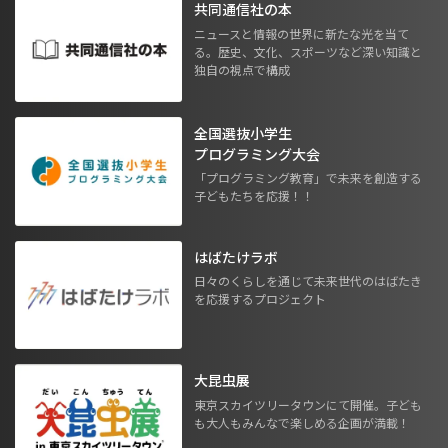
共同通信社の本
ニュースと情報の世界に新たな光を当て
る。歴史、文化、スポーツなど深い知識と
独自の視点で構成
全国選抜小学生
プログラミング大会
「プログラミング教育」で未来を創造する
子どもたちを応援！！
はばたけラボ
日々のくらしを通じて未来世代のはばたき
を応援するプロジェクト
大昆虫展
東京スカイツリータウンにて開催。子ども
も大人もみんなで楽しめる企画が満載！