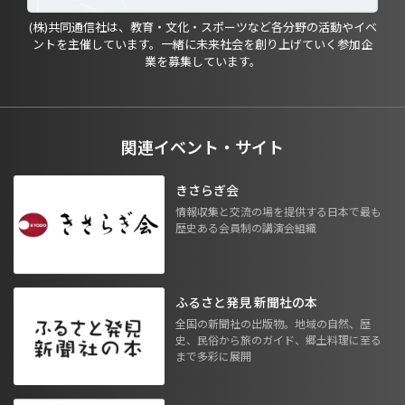
(株)共同通信社は、教育・文化・スポーツなど各分野の活動やイベ
ントを主催しています。一緒に未来社会を創り上げていく参加企
業を募集しています。
関連イベント・サイト
きさらぎ会
情報収集と交流の場を提供する日本で最も
歴史ある会員制の講演会組織
ふるさと発見 新聞社の本
全国の新聞社の出版物。地域の自然、歴
史、民俗から旅のガイド、郷土料理に至る
まで多彩に展開