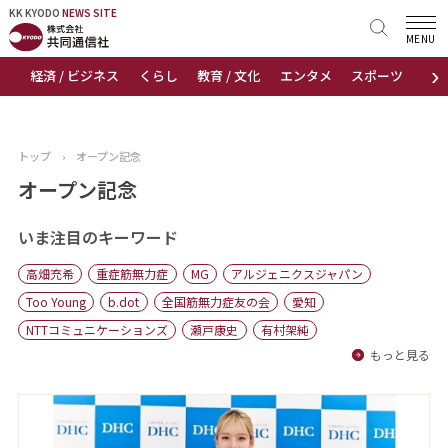
KK KYODO
KK KYODO
NEWS SITE
NEWS SITE
MENU
›
経済 / ビジネス
くらし
教育 / 文化
エンタメ
スポーツ
地
トップページ
お知らせ
トップ
›
オープン記念
ニュース
オープン記念
おすすめコンテンツ
いま注目のキーワード
高畑充希
重症筋無力症
MG
アルジェニクスジャパン
出版物
Too Young
b.dot
全国筋無力症友の会
愛知
NTTコミュニケーションズ
瀬戸康史
有村架純
会社概要
もっと見る