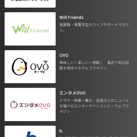
Will Friends
看護職・看護学生のライフサポートマガジ
ン。
OVO
美味しい！楽しい！感動！ 身近で旬な話
題を発信するウェブマガジン
エンタメOVO
ドラマ・映画・舞台・音楽などのニュース
を届けるエンターテインメント・ウェブマ
ガジン
b.