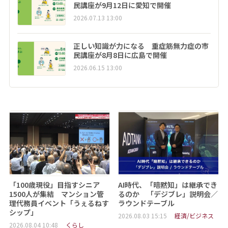
民講座が9月12日に愛知で開催
2026.07.13 13:00
正しい知識が力になる 重症筋無力症の市
民講座が8月8日に広島で開催
2026.06.15 13:00
「100歳現役」目指すシニア
AI時代、「暗黙知」は継承でき
1500人が集結 マンション管
るのか 「デジブレ」説明会／
理代務員イベント「うぇるねす
ラウンドテーブル
シップ」
2026.08.03 15:15
経済/ビジネス
2026.08.04 10:48
くらし