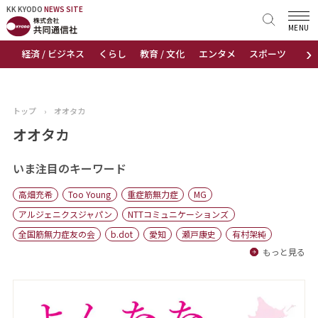
KK KYODO
KK KYODO
NEWS SITE
NEWS SITE
MENU
›
経済 / ビジネス
くらし
教育 / 文化
エンタメ
スポーツ
地
トップページ
お知らせ
トップ
›
オオタカ
ニュース
オオタカ
おすすめコンテンツ
いま注目のキーワード
高畑充希
Too Young
重症筋無力症
MG
出版物
アルジェニクスジャパン
NTTコミュニケーションズ
全国筋無力症友の会
b.dot
愛知
瀬戸康史
有村架純
会社概要
もっと見る