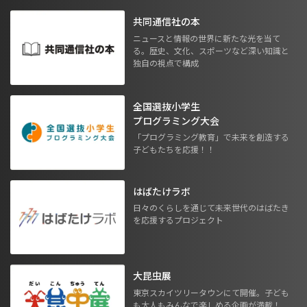
共同通信社の本
ニュースと情報の世界に新たな光を当て
る。歴史、文化、スポーツなど深い知識と
独自の視点で構成
全国選抜小学生
プログラミング大会
「プログラミング教育」で未来を創造する
子どもたちを応援！！
はばたけラボ
日々のくらしを通じて未来世代のはばたき
を応援するプロジェクト
大昆虫展
東京スカイツリータウンにて開催。子ども
も大人もみんなで楽しめる企画が満載！