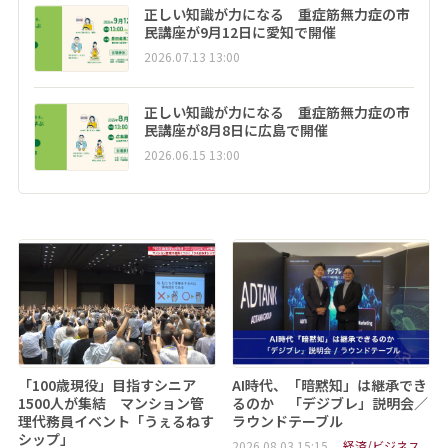
正しい知識が力になる 重症筋無力症の市
民講座が9月12日に愛知で開催
2026.07.13 13:00
正しい知識が力になる 重症筋無力症の市
民講座が8月8日に広島で開催
2026.06.15 13:00
「100歳現役」目指すシニア
AI時代、「暗黙知」は継承でき
1500人が集結 マンション管
るのか 「デジブレ」説明会／
理代務員イベント「うぇるねす
ラウンドテーブル
シップ」
2026.08.03 15:15
経済/ビジネス