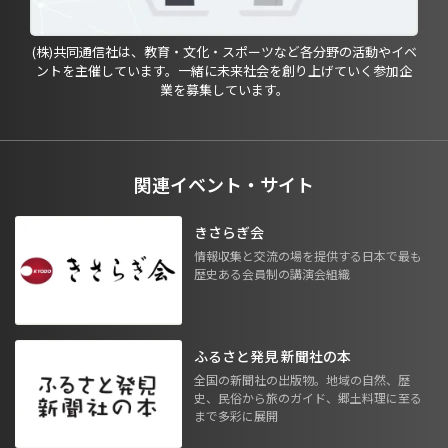
(株)共同通信社は、教育・文化・スポーツなど各分野の活動やイベ
ントを主催しています。一緒に未来社会を創り上げていく参加企
業を募集しています。
関連イベント・サイト
きさらぎ会
情報収集と交流の場を提供する日本で最も
歴史ある会員制の講演会組織
ふるさと発見 新聞社の本
全国の新聞社の出版物。地域の自然、歴
史、民俗から旅のガイド、郷土料理に至る
まで多彩に展開