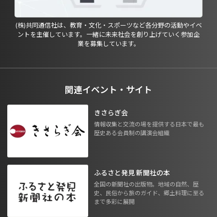
(株)共同通信社は、教育・文化・スポーツなど各分野の活動やイベ
ントを主催しています。一緒に未来社会を創り上げていく参加企
業を募集しています。
関連イベント・サイト
きさらぎ会
情報収集と交流の場を提供する日本で最も
歴史ある会員制の講演会組織
ふるさと発見 新聞社の本
全国の新聞社の出版物。地域の自然、歴
史、民俗から旅のガイド、郷土料理に至る
まで多彩に展開