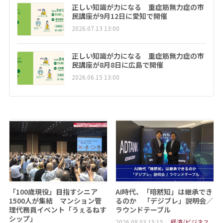
正しい知識が力になる 重症筋無力症の市
民講座が9月12日に愛知で開催
2026.07.13 13:00
正しい知識が力になる 重症筋無力症の市
民講座が8月8日に広島で開催
2026.06.15 13:00
「100歳現役」目指すシニア
AI時代、「暗黙知」は継承でき
1500人が集結 マンション管
るのか 「デジブレ」説明会／
理代務員イベント「うぇるねす
ラウンドテーブル
シップ」
2026.08.03 15:15
経済/ビジネス