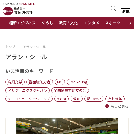
KK KYODO
KK KYODO
NEWS SITE
NEWS SITE
MENU
›
経済 / ビジネス
くらし
教育 / 文化
エンタメ
スポーツ
地
トップページ
お知らせ
トップ
›
アラン・シール
ニュース
アラン・シール
おすすめコンテンツ
いま注目のキーワード
高畑充希
重症筋無力症
MG
Too Young
出版物
アルジェニクスジャパン
全国筋無力症友の会
NTTコミュニケーションズ
b.dot
愛知
瀬戸康史
有村架純
会社概要
もっと見る