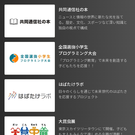
共同通信社の本
ニュースと情報の世界に新たな光を当て
る。歴史、文化、スポーツなど深い知識と
独自の視点で構成
全国選抜小学生
プログラミング大会
「プログラミング教育」で未来を創造する
子どもたちを応援！！
はばたけラボ
日々のくらしを通じて未来世代のはばたき
を応援するプロジェクト
大昆虫展
東京スカイツリータウンにて開催。子ども
も大人もみんなで楽しめる企画が満載！