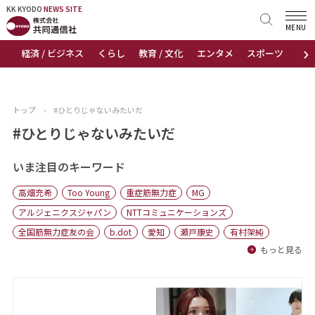
KK KYODO
KK KYODO
NEWS SITE
NEWS SITE
MENU
›
経済 / ビジネス
くらし
教育 / 文化
エンタメ
スポーツ
地
トップページ
お知らせ
トップ
›
#ひとりじゃないみたいだ
ニュース
#ひとりじゃないみたいだ
おすすめコンテンツ
いま注目のキーワード
高畑充希
Too Young
重症筋無力症
MG
出版物
アルジェニクスジャパン
NTTコミュニケーションズ
全国筋無力症友の会
b.dot
愛知
瀬戸康史
有村架純
会社概要
もっと見る