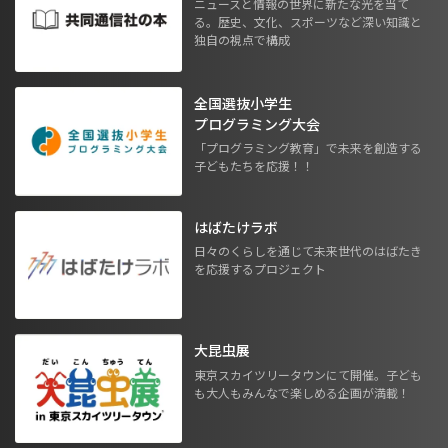
ニュースと情報の世界に新たな光を当て
る。歴史、文化、スポーツなど深い知識と
独自の視点で構成
全国選抜小学生
プログラミング大会
「プログラミング教育」で未来を創造する
子どもたちを応援！！
はばたけラボ
日々のくらしを通じて未来世代のはばたき
を応援するプロジェクト
大昆虫展
東京スカイツリータウンにて開催。子ども
も大人もみんなで楽しめる企画が満載！