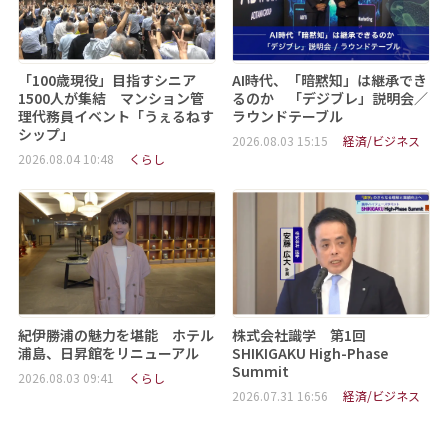
「100歳現役」目指すシニア
AI時代、「暗黙知」は継承でき
1500人が集結 マンション管
るのか 「デジブレ」説明会／
理代務員イベント「うぇるねす
ラウンドテーブル
シップ」
2026.08.03 15:15
経済/ビジネス
2026.08.04 10:48
くらし
紀伊勝浦の魅力を堪能 ホテル
株式会社識学 第1回
浦島、日昇館をリニューアル
SHIKIGAKU High-Phase
Summit
2026.08.03 09:41
くらし
2026.07.31 16:56
経済/ビジネス