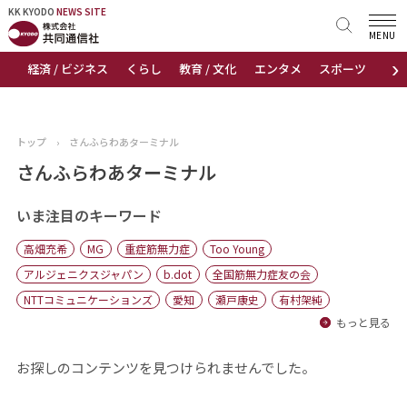
KK KYODO
KK KYODO
NEWS SITE
NEWS SITE
MENU
›
経済 / ビジネス
くらし
教育 / 文化
エンタメ
スポーツ
地
トップページ
お知らせ
トップ
›
さんふらわあターミナル
ニュース
さんふらわあターミナル
おすすめコンテンツ
いま注目のキーワード
高畑充希
MG
重症筋無力症
Too Young
出版物
アルジェニクスジャパン
b.dot
全国筋無力症友の会
NTTコミュニケーションズ
愛知
瀬戸康史
有村架純
会社概要
もっと見る
お探しのコンテンツを見つけられませんでした。