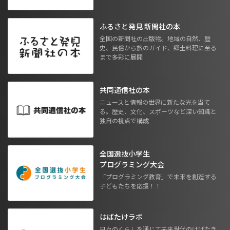
ふるさと発見 新聞社の本
全国の新聞社の出版物。地域の自然、歴
史、民俗から旅のガイド、郷土料理に至る
まで多彩に展開
共同通信社の本
ニュースと情報の世界に新たな光を当て
る。歴史、文化、スポーツなど深い知識と
独自の視点で構成
全国選抜小学生
プログラミング大会
「プログラミング教育」で未来を創造する
子どもたちを応援！！
はばたけラボ
日々のくらしを通じて未来世代のはばたき